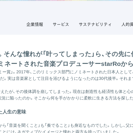
夢を叶えた音楽家が気づいた不安の正体
夢を叶えた音楽家が気づいた不安の正体
企業情報
サービス
サステナビリティ
人的
。そんな憧れが「叶ってしまった」ら、その先に
ネートされた音楽プロデューサーstarRoか
ー賞」。2017年、このリミックス部門にノミネートされた日本人とし
）さんだ。実は音楽家として注目を浴びるようになったのは30代後半。それ
叶えたが、その後体調を崩してしまった。現在は創造性も経済性も体と心
んな状況に陥ったのか。そこから何を手がかかりに柔軟に生きる方法を探し
た人生の意味
から「音楽を聞くこと」も「奏でること」も身近なものでした。しかし、父
ことには、ネガティブなイメージと憧れと両方を持っていました。