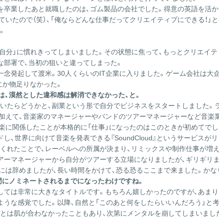
を卒業したあと就職したのは、ゴム製品の会社でした。得意の英語を活
いたので（笑）、「俺ならどんな仕事だってクリエイティブにできる！」
。
員の自分」に慣れきってしまいました。その状態に焦って、もっとクリエイ
な部署で、当初の狙いと違ってしまった。
一念発起して渡米。30人くらいのIT企業に入りました。ゲーム会社は大
にか物足りなかった。
は、漠然とした違和感は解消できなかった、と。
いたらどうかと、副業という形で自分でビジネスをスタートしました。ラ
加えて、音楽家のマネージャーやバンドのツアーマネージャーなど音楽
音楽に関係したことが本格的に「仕事」になったのはこのときが初めてでし
し、世界に向けて音楽を発表できる『SoundCloud』というサービス
くれたことで、レーベルへの所属が決まり、リミックスや制作仕事が増
アーマネージャーから自分がツアーする立場になりましたが、ギリギリ
には辞めましたが、長い時間をかけて、恐る恐るここまで来ました。かな
部門にノミネートされるまでになったわけですね。
しては非常に大きなタイトルです。もちろん嬉しかったのですが、あま
ような感覚でした。以降、自然と「このあと何をしたらいいんだろう」と
とは肌が合わなかったこともあり、次第にメンタルを崩してしまいまし