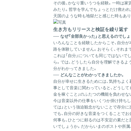
その後、かなり重いうつを経験。一時は家
みたり。哲学を学んでちょっとだけ救われ
天国のような時も地獄だと感じた時もあり
生き方もリリースと検証を繰り返す
── なぜ「全部良かった」と思えるのでしょ
いろんなことを経験したからこそ、自分が
路を体験していません。おそらく、それま
これは「自分」についても同じではないで
ら。では、どうしたら自分を理解できるよ
分がわかってきました。
── どんなことがわかってきましたか。
自分が幸せに生きるためには、気持ちよく
事として音楽に関わっていると、どうして
金を稼ぐこと」のふたつの機能を負わせな
今は音楽以外の仕事をいくつか掛け持ちし
ては」という強迫観念がないことで存分に
でも、自分の好きな音楽をつくることでお
何事も、ひとつに頼るのは不安定の素だと
いでしょうか。だからいまのポストや所属