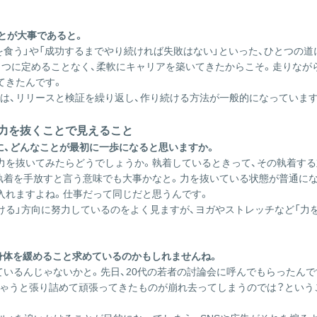
とが大事であると。
を食う」や「成功するまでやり続ければ失敗はない」といった、ひとつの
とつに定めることなく、柔軟にキャリアを築いてきたからこそ。走りなが
てきたんです。
は、リリースと検証を繰り返し、作り続ける方法が一般的になっていま
。力を抜くことで見えること
に、どんなことが最初に一歩になると思いますか。
力を抜いてみたらどうでしょうか。執着しているときって、その執着す
執着を手放すと言う意味でも大事かなと。力を抜いている状態が普通にな
入れますよね。仕事だって同じだと思うんです。
ける」方向に努力しているのをよく見ますが、ヨガやストレッチなど「力
に身体を緩めること求めているのかもしれませんね。
ているんじゃないかと。先日、20代の若者の討論会に呼んでもらったんで
ちゃうと張り詰めて頑張ってきたものが崩れ去ってしまうのでは？という