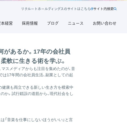
リ
ク
ル
ー
ト
ホ
ー
ル
デ
ィ
ン
グ
ス
の
サ
イ
ト
は
こ
ち
ら
サ
イ
ト
内
検
索
新
サ
規
イ
資本経営
採用情報
ブログ
ニュース
お問い合わせ
タ
ト
ブ
内
で
検
開
索
く
何があるか。17年の会社員
リ
ら柔軟に生きる術を学ぶ。
ク
ル
て、マスメディアからも注目を集めたのが、音
ー
までは17年間の会社員生活、副業としての起
ト
ホ
の健康も両立できる新しい生き方を模索中
ー
たのか。試行錯誤の道筋から、現代社会をし
ル
デ
ィ
ン
には「音楽を仕事にしないほうがいい」と言
グ