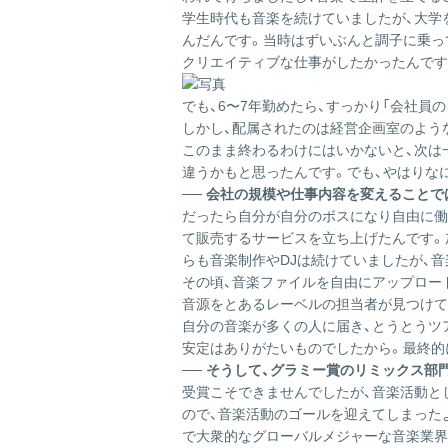
学生時代も音楽を続けていましたが、大学
んだんです。当時はずいぶんと調子に乗って
クリエイティブな仕事がしたかったんです
でも、6〜7年勤めたら、すっかり「会社
しかし、配属されたのは経営企画室のよう
このまま終わるわけにはいかないと、次は
違うかもと思ったんです。でも、やはりな
── 会社の規模や仕事内容を変えることで
だったら自分が自分のボスになり自由に働
て販売するサービスを立ち上げたんです。
らも音楽制作やDJは続けていましたが、
その頃、音楽ファイルを自由にアップロード
音源をとあるレーベルの担当者が見つけて
自分の音楽が多くの人に届き、とうとうツ
安定はありがたいものでしたから。最終的
── そうして、グラミー賞のリミックス
受賞こそできませんでしたが、音楽活動と
ので、音楽活動のゴールを迎えてしまった
で大衆的なグローバルメジャーな音楽業界