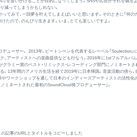
デル」を追いかけることが目的になってしまう。SNSや広告がそれを煽る
り減ってしまうかもしれない。
やってみて、一回夢を叶えてしまえばいいと思います。そのときに「何の
づけたので、のんびり生きます。いま、とても楽しいですよ。
ューサー。 2013年、ビートシーンを代表するレーベル「Soulection
ティストへの楽曲提供なども行なう。2016年に1stフルアルバム『Monday
’」のリミックスがグラミー賞のベスト・リミックス・レコーディング部門にノミネー
。13年間のアメリカ生活を経て2019年に日本帰国。音楽活動の傍ら、
げ、執筆やワークショップを通して日本のインディーズアーティストの活性化
ミネートされた最初のSoundCloud発プロデューサー」。
この記事のURLとタイトルをコピーしました