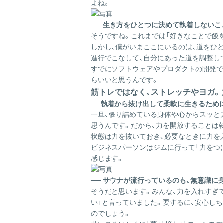
よね。
── 生き方をひとつに決めて執着しないこ
そうですね。これまでは「好きなことで飯
しかし、僕がいまここにいるのは、道をひ
進行でこなして、自分にあった道を調整し
すでにソフトウェアやプロダクトの開発で
らいいと思うんです。
筋トレではなく、ストレッチやヨガ
──執着から抜け出して柔軟に生きるため
一旦、張り詰めている身体や心からスッと
思うんです。だから、力を開放することは
状態は力を抜いておき、必要なときに力を
ビジネスパーソンはジムに行って「力をつ
感じます。
── サウナが流行っているのも、無意識
そうだと思います。みんな、力を入れすぎ
い」と言っていました。要するに、安心し
のでしょう。