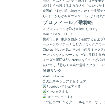
若いころはとくに「夢」「憧れ」「ロールモ
燃料をくべ続けるような人生ではいつかす
逆説的ですが、若い時はとにかく一生懸命
ら、そこからが本当のスタート。ぼくは気
プロフィール／敬称略
※プロフィールは取材当時のものです
starRo（スターロー）
横浜市出身、東京を拠点に活動する音楽プロデ
ーシャンやリアーナなどのリミックスワーク、アー
Chorus「Heavy Star Movin
ーソウルなどのシーンを中心に注目を集める
ィーズ支援団体「SustAim」を立ち上
誌いわく、「恐らく本当の意味でグラミーにノ
関連リンク
starRo -Twitter
この記事をシェアする
シェア
この記事のURLとタイトルをコピーする