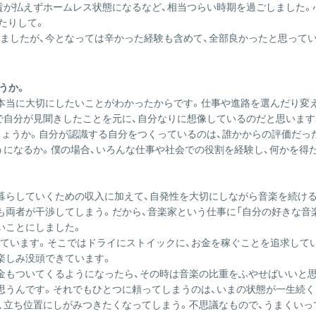
賃が払えずホームレス状態になるなど、相当つらい時期を過ごしました。
たりして。
ましたが、今となっては辛かった経験も含めて、全部良かったと思ってい
うか。
本当に大切にしたいことがわかったからです。仕事や進路を選んだり変え
で自分が見聞きしたことを元に、自分なりに想像しているのだと思います
しょうか。自分が認識する自分をつくっているのは、誰かからの評価だっ
うになるか。僕の場合、いろんな仕事や社会での役割を経験し、何かを得
暮らしていくための収入に加えて、自発性を大切にしながら音楽を続ける
も両者が干渉してしまう。だから、音楽家という仕事に「自分の好きな音
いことにしました。
ています。そこではドライにストイックに、お金を稼ぐことを追求してい
楽しみ没頭できています。
金もついてくるようになったら、その時は音楽の比重をふやせばいいと
思うんです。それでもひとつに頼ってしまうのは、いまの状態が一生続
、立ち位置にしがみつきたくなってしまう。不思議なもので、うまくい