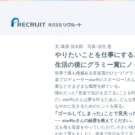
ホーム
ブログ
「ゲストトーク」のブログ
何事も永遠には続かない。
2022.02.01
何事も永遠には続かない。
#人生哲学
#働き方
文：葛原 信太郎 写真：須古 恵
やりたいことを仕事にする
生活の後にグラミー賞にノミ
世界で最も権威ある音楽賞のひとつ「グラミ
楽プロデューサーstarRo（スターロー
業などさまざまな職歴を経ている。
憧れだった「音楽で生計を立てる」ことを
だ。starRoさんは夢を叶えたあと、ど
なやかに生きるためのヒントを探る。
「ゴールしてしまった」ことで見失っ
── starRoさんの経歴を教えてください。
父も母も音楽をやっていたので、小さい頃
われて育ちましたし、音楽で生計を立てる