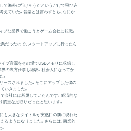
ス
かして海外に行けそうだというだけで飛び込
の
と考えていた。音楽とは言わずとも、なにか
サ
イ
ト
ティブな業界で働こうとゲーム会社に転職。
は
こ
企業だったので、スタートアップに行ったら
ち
ら
イブ音源をその場でUSBメモリに収録し
業界の裏方仕事も経験。社会人になってか
た。
がリリースされました。そこにアップした僕の
えていきました。
まで会社には所属していたんです。経済的な
り慎重な足取りだったと思います。
りにも大きなタイトルが突然目の前に現れた
考えるようになりました。さらには、商業的
た。