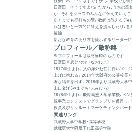
社会に出ていくはずですから、学校でも個
日野田
そうですよね。だから、うちの高校
か。それをクラスのみんなに伝えていくこ
あくまでも壁打ちの壁。教師は教える（Tea
れは悪いと一方的に答えを提示したり、意
後編
新たな教育のあり方を提示するリーダーに
プロフィール／敬称略
※プロフィールは取材当時のものです
日野田直彦（ひのだ・なおひこ）
1977年生まれ。父の海外赴任に伴い10～
上げに携わる。2014年大阪府の公募校長
著な結果を出す。2018年より武蔵野大
山口文洋（やまぐち・ふみひろ）
1978年生まれ。慶應義塾大学卒業後、ベ
規事業コンテストでグランプリを獲得し、「受
役員及びリクルートマーケティングパートナ
関連リンク
武蔵野大学中学校・高等学校
武蔵野大学附属千代田高等学院