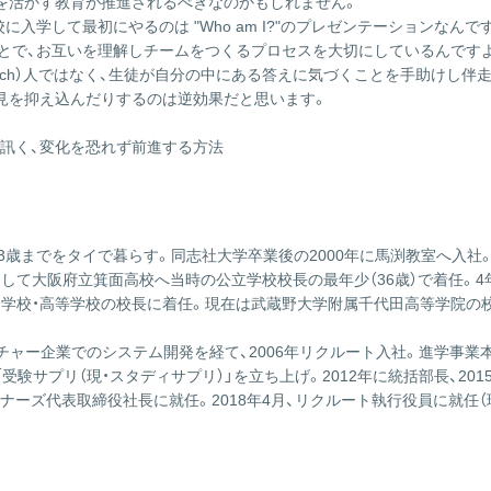
を活かす教育が推進されるべきなのかもしれません。
に入学して最初にやるのは "Who am I?"のプレゼンテーションなん
とで、お互いを理解しチームをつくるプロセスを大切にしているんですよ
ch）人ではなく、生徒が自分の中にある答えに気づくことを手助けし伴走す
見を抑え込んだりするのは逆効果だと思います。
訊く、変化を恐れず前進する方法
13歳までをタイで暮らす。同志社大学卒業後の2000年に馬渕教室へ入社
として大阪府立箕面高校へ当時の公立学校校長の最年少（36歳）で着任。
学中学校・高等学校の校長に着任。現在は武蔵野大学附属千代田高等学院の
ンチャー企業でのシステム開発を経て、2006年リクルート入社。進学事
験サプリ（現・スタディサプリ）」を立ち上げ。2012年に統括部長、20
ーズ代表取締役社長に就任。2018年4月、リクルート執行役員に就任（