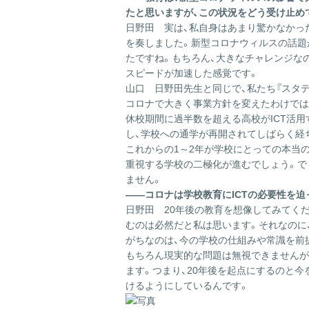
たと思いますが、この状況をどう受け止め
日野田
実は、私自身はあまり驚かなかっ
を奏しました。新型コロナウィルスの話題
たですね。もちろん、大きなチャレンジな
スピードが加速した感覚です。
山口
日野田先生と同じで、私たち『スタ
コロナで大きく事業方針を変えたわけでは
休校期間に過半数を超える高校がICT活
し、学校への通学が再開されてしばらく経
これからの1～2年が学校にとっての本当
重視する学校の二極化が進むでしょう。で
ません。
――コロナは学校教育にICTの必要性を
日野田
20年後の教育を想像してみてく
むのは必然だと私は思います。それなのに
がちなのは、今の学校の仕組みや常識を前
もちろん現実的な問題は無視できませんが
ます。つまり、20年後を起点にするのと
けるようにしているんです。