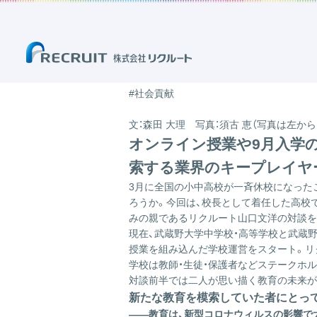
ホーム
ブログ
「事業」のブログ
コロナを追い風に進化する教育。不
2020.10.08
コロナを追い風に進化する
#まなび
#リーダーシップ
#社会貢献
文：
森田 大理
写真：
須古 恵
（写真は左から
オンライン授業や9月入学の
索する業界のキープレイヤ
3月に全国の小中高校が一斉休校になった
ろうか。今回は、校長として着任した高校
みの親であるリクルート山口文洋の対談を
現在、武蔵野大学中学校・高等学校と武蔵
授業を組み込んだ学校運営をスタート。リ
学校は教師・生徒・保護者などステークホ
対談前半では二人が思い描く教育の未来が
新たな教育を模索していた者にとっ
――教育は、新型コロナウィルスの影響で