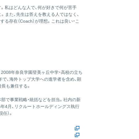
です。私はどんな人で、何が好きで何が苦手
。また、先生は答えを教える人ではなく、
る存在（Coach）が理想。これは良い・こ
。2008年奈良学園登美ヶ丘中学・高校の立ち
4年で、海外トップ大学への進学者を含め、顕
校長も兼任する。
業本部で事業戦略・統括などを担当。社内の新
15年4月、リクルートホールディングス執行
現任）。