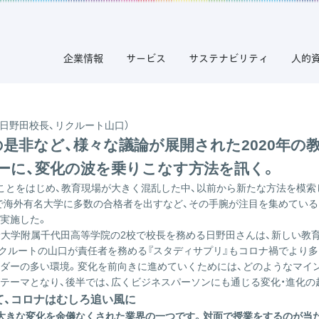
確実な時代を生き抜くために必要な学びとは
教育。不確実な時代を生き抜くために必要な学
企業情報
サービス
サステナビリティ
人的
日野田校長、リクルート山口）
是非など、様々な議論が展開された2020年の
ーに、変化の波を乗りこなす方法を訊く。
ことをはじめ、教育現場が大きく混乱した中、以前から新たな方法を模
で海外有名大学に多数の合格者を出すなど、その手腕が注目を集めている
実施した。
野大学附属千代田高等学院の2校で校長を務める日野田さんは、新しい教
クルートの山口が責任者を務める『スタディサプリ』もコロナ禍でより多
ルダーの多い環境。変化を前向きに進めていくためには、どのようなマイ
テーマとなり、後半では、広くビジネスパーソンにも通じる変化・進化の
て、コロナはむしろ追い風に
大きな変化を余儀なくされた業界の一つです。対面で授業をするのが当