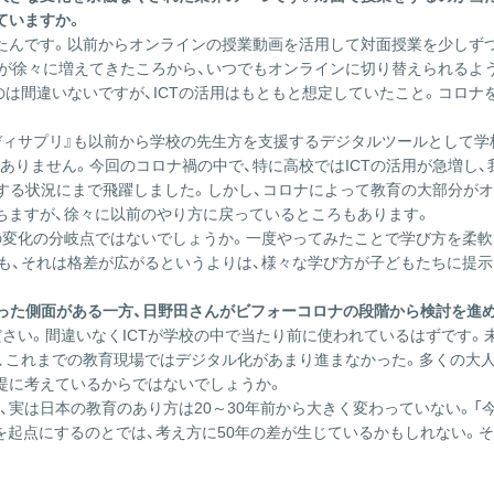
ていますか。
たんです。以前からオンラインの授業動画を活用して対面授業を少しず
が徐々に増えてきたころから、いつでもオンラインに切り替えられるよ
のは間違いないですが、ICTの活用はもともと想定していたこと。コロナ
ディサプリ』も以前から学校の先生方を支援するデジタルツールとして学
ありません。今回のコロナ禍の中で、特に高校ではICTの活用が急増し
用する状況にまで飛躍しました。しかし、コロナによって教育の大部分が
ちますが、徐々に以前のやり方に戻っているところもあります。
の変化の分岐点ではないでしょうか。一度やってみたことで学び方を柔軟
も、それは格差が広がるというよりは、様々な学び方が子どもたちに提示
迫った側面がある一方、日野田さんがビフォーコロナの段階から検討を進
ださい。間違いなくICTが学校の中で当たり前に使われているはずです。
、これまでの教育現場ではデジタル化があまり進まなかった。多くの大人
提に考えているからではないでしょうか。
、実は日本の教育のあり方は20～30年前から大きく変わっていない。「
今を起点にするのとでは、考え方に50年の差が生じているかもしれない。