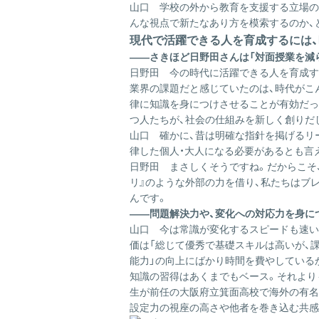
山口
学校の外から教育を支援する立場の
んな視点で新たなあり方を模索するのか、
現代で活躍できる人を育成するには
――さきほど日野田さんは「対面授業を減
日野田
今の時代に活躍できる人を育成す
業界の課題だと感じていたのは、時代がこ
律に知識を身につけさせることが有効だった
つ人たちが、社会の仕組みを新しく創りだ
山口
確かに、昔は明確な指針を掲げるリ
律した個人・大人になる必要があるとも言
日野田
まさしくそうですね。だからこそ
リ』のような外部の力を借り、私たちはブ
んです。
――問題解決力や、変化への対応力を身に
山口
今は常識が変化するスピードも速い
価は「総じて優秀で基礎スキルは高いが、
能力」の向上にばかり時間を費やしている
知識の習得はあくまでもベース。それより
生が前任の大阪府立箕面高校で海外の有名
設定力の視座の高さや他者を巻き込む共感