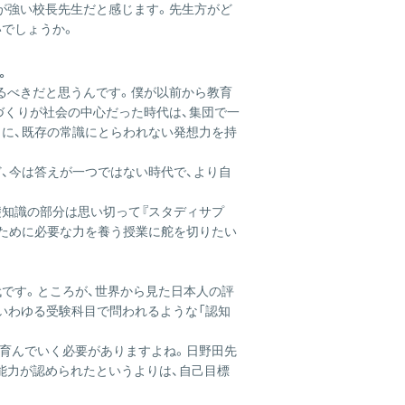
が強い校長先生だと感じます。先生方がど
いでしょうか。
。
るべきだと思うんです。僕が以前から教育
づくりが社会の中心だった時代は、集団で一
ように、既存の常識にとらわれない発想力を持
、今は答えが一つではない時代で、より自
礎知識の部分は思い切って『スタディサプ
るために必要な力を養う授業に舵を切りたい
です。ところが、世界から見た日本人の評
いわゆる受験科目で問われるような「認知
に育んでいく必要がありますよね。日野田先
能力が認められたというよりは、自己目標
。