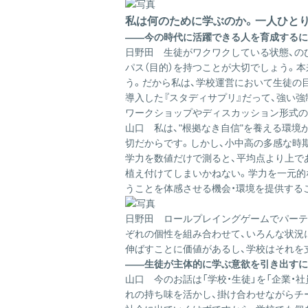
私は何のために学ぶのか。一人ひと
――今の時代に活躍できる人を育成するに
日野田
生徒がワクワクしている状態、の
パス（目的）を持つことが大切でしょう。
う。だから私は、学校運営において生徒の
導入した『スタディサプリ』だって、強い
ワークショップやディスカッション形式の
山口
私は、"根拠なき自信"を養える環
切だからです。しかし、小中高の多感な時
学力を数値だけで測ると、平均点より上で
植え付けてしまいかねない。学力を一元的
うことを体感させる機会・環境を提供する
日野田
ロールプレイングゲームでパーテ
ぞれの個性を組み合わせて、いろんな状況
伸ばすことに価値があるし、学校はそれを
――生徒が主体的に学ぶ意欲を引き出すに
山口
今のお話は「学校・生徒」を「企業
れの持ち味を活かし、掛け合わせながらチ