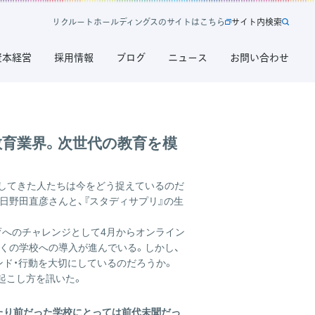
リ
ク
ル
ー
ト
ホ
ー
ル
デ
ィ
ン
グ
ス
の
サ
イ
ト
は
こ
ち
ら
サ
イ
ト
内
検
索
新
サ
びとは
規
イ
資本経営
採用情報
ブログ
ニュース
お問い合わせ
タ
ト
ブ
内
で
検
開
索
く
リ
教育業界。次世代の教育を模
ク
ル
ー
索してきた人たちは今をどう捉えているのだ
ト
日野田直彦さんと、『スタディサプリ』の生
ホ
ー
育へのチャレンジとして4月からオンライン
ル
くの学校への導入が進んでいる。しかし、
デ
ンド・行動を大切にしているのだろうか。
ィ
起こし方を訊いた。
ン
グ
たり前だった学校にとっては前代未聞だっ