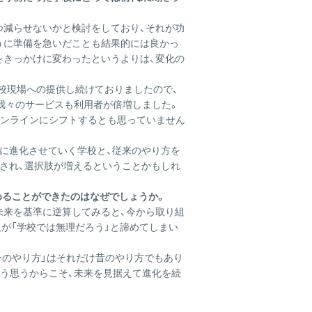
ス
の
つ減らせないかと検討をしており、それが功
サ
うに準備を急いだことも結果的には良かっ
イ
をきっかけに変わったというよりは、変化の
ト
は
校現場への提供し続けておりましたので、
こ
、我々のサービスも利用者が倍増しました。
ち
オンラインにシフトするとも思っていません
ら
に進化させていく学校と、従来のやり方を
され、選択肢が増えるということかもしれ
めることができたのはなぜでしょうか。
未来を基準に逆算してみると、今から取り組
が「学校では無理だろう」と諦めてしまい
今のやり方」はそれだけ昔のやり方でもあり
そう思うからこそ、未来を見据えて進化を続