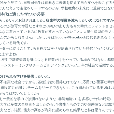
私から見ても、日野田先生は前向きに未来を捉えて自ら変化を起こす力
どんな考えで進化をリードするのかが、学校教育の未来には重要ではな
、時代に適した学びが必要
らしたい」とお話されました。従来型の授業を減らしたいのはなぜですか
るのが教育の命題だとすれば、学びのあり方も今の時代にフィットさせ
んなに変わっているのに教育が変わっていないこと。大量生産型のモノ
のかもしれません。しかし、今はGoogleやFacebookに代表される
している時代です。
ーダーに従うことで、ある程度は幸せが約束されていた時代だったけれど
えますよね。
、座学で基礎知識を身につける授業だけをやっている場合ではない。基
レーンストーミングやチームビルディングといった、今の社会で活躍す
つけられる学びを提供したいと。
不確実な社会ですから、基礎知識の習得だけでなく、応用力が重要な時代
課題設定力が弱く、チームをリードできない」。こう思われている要因は、
からではないでしょうか。
も一般的な学力では測れないような「非認知能力」を多感な十代の時期
大学に多数の合格者を出したのも、卒業生たちの学力や偏差値など認知
力など、非認知能力の高さが海外に認められた結果だと私は思うんです