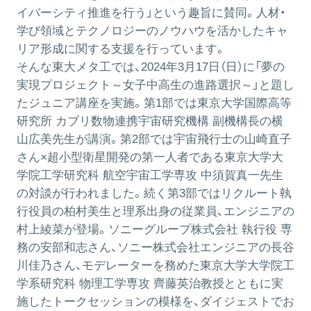
イバーシティ推進を行う」という趣旨に賛同。人材・
学び領域とテクノロジーのノウハウを活かしたキャ
リア形成に関する支援を行っています。
そんな東大メタ工では、2024年3月17日（日）に「夢の
実現プロジェクト～女子中高生の進路選択～」と題し
たジュニア講座を実施。第1部では東京大学国際高等
研究所 カブリ数物連携宇宙研究機構 副機構長の横
山広美先生が講演。第2部では宇宙飛行士の山崎直子
さん×超小型衛星開発の第一人者である東京大学大
学院工学研究科 航空宇宙工学専攻 中須賀真一先生
の対談が行われました。続く第3部ではリクルート執
行役員の柏村美生と理系出身の従業員、エンジニアの
村上綾菜が登場。ソニーグループ株式会社 執行役 専
務の安部和志さん、ソニー株式会社エンジニアの長谷
川佳乃さん、モデレーターを務めた東京大学大学院工
学系研究科 物理工学専攻 齊藤英治教授とともに実
施したトークセッションの模様を、ダイジェストでお