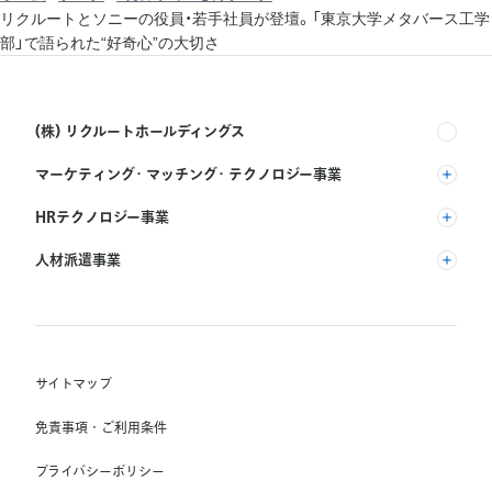
リクルートとソニーの役員・若手社員が登壇。「東京大学メタバース工学
部」で語られた“好奇心”の大切さ
(株) リクルートホールディングス
マーケティング・マッチング・テクノロジー事業
(株) リクルート
HRテクノロジー事業
(株) インディードリクルートパートナーズ
人材派遣事業
(株) インディードリクルートテクノロジーズ
RGF Staffing B.V.
Indeed, Inc.
(株) リクルートスタッフィング
RGF OHR USA, INC.
(株) スタッフサービス・ホールディングス
サイトマップ
RGF Staffing France SAS
免責事項・ご利用条件
RGF Staffing Germany GmbH
プライバシーポリシー
RGF Staffing the Netherlands B.V.