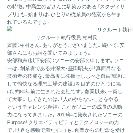
の特徴。中高生の皆さんに馴染みのある『スタディサ
プリ』も、始まりは、ひとりの従業員の発案から生ま
れているんですよ。
リクルート執行役員 柏村氏
齊藤：
柏村さん、ありがとうございました。続いて、安
部さんにもお話を聞いてみましょう。
安部和志（以下安部）：
ソニーの安部と申します。ソニ
ーは、創業者である井深大・盛田昭夫が「真面目なる
技術者の技能を、最高度に発揮せしむべき自由闊達に
して愉快なる理想工場の建設」を目的のひとつに掲
げ、約80年前に生まれた会社です。創業以来、一貫し
て大事にしてきたのは、「人のやらないことをやる」
というチャレンジ精神。これがソニーの成長の原動
力になってきました。2019年に発表されたソニーの
Purpose「クリエイティビティとテクノロジーの力
で、世界を感動で満たす。」も、創業からの理念を受け