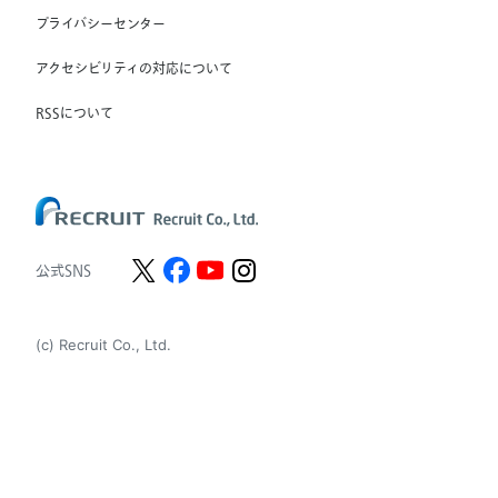
プライバシーセンター
Unique NV
アクセシビリティの対応について
Staffmark Group, LLC
The CSI Companies, Inc.
RSSについて
Chandler Macleod Group Limited
Peoplebank Hong Kong
公式SNS
(c) Recruit Co., Ltd.