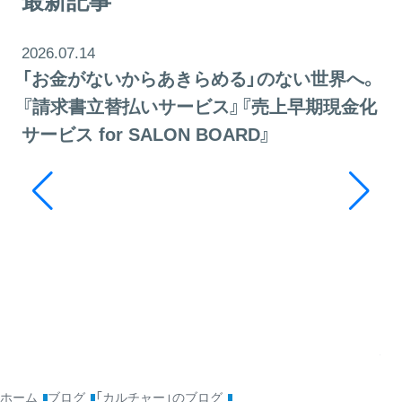
最新記事
2026.07.14
「お金がないからあきらめる」のない世界へ。
『請求書立替払いサービス』『売上早期現金化
サービス for SALON BOARD』
20
そ
ッ
利
ホーム
ブログ
「カルチャー」のブログ