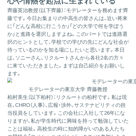
心や情熱を起点に生まれている
齊藤英治教授（以下齊藤）：
モデレーターを務めます齊
藤です。今日お集まりの中高生の皆さんは、近い将来
に「どんな高校に行こうか」「どの大学で何を学ぼう
か」と進路を選択しますよね。このパートでは進路選
択のヒントとして、学校での学びの先にどんな社会が
待っているのかを知る場にしたいと思います。本日
は、ソニーさん、リクルートさんから各社2名の方々
に来ていただきました。まずは自己紹介をお願いし
ます。
モデレーターの東京大学 齊藤教授
柏村美生（以下柏村）：
リクルートの柏村です。私は現
在、CHRO（人事）、広報・渉外、サステナビリティの担
当役員をしています。この会社に入社して26年にな
りますが、私が学生時代に興味を持って勉強していた
ことは福祉。高校生の時に知的障がいのある人たち