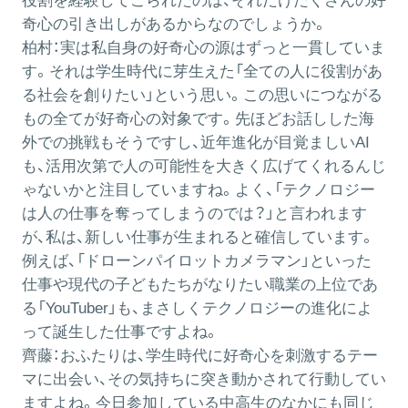
役割を経験してこられたのは、それだけたくさんの好
奇心の引き出しがあるからなのでしょうか。
柏村：
実は私自身の好奇心の源はずっと一貫していま
す。それは学生時代に芽生えた「全ての人に役割があ
る社会を創りたい」という思い。この思いにつながる
もの全てが好奇心の対象です。先ほどお話しした海
外での挑戦もそうですし、近年進化が目覚ましいAI
も、活用次第で人の可能性を大きく広げてくれるんじ
ゃないかと注目していますね。よく、「テクノロジー
は人の仕事を奪ってしまうのでは？」と言われます
が、私は、新しい仕事が生まれると確信しています。
例えば、「ドローンパイロットカメラマン」といった
仕事や現代の子どもたちがなりたい職業の上位であ
る「YouTuber」も、まさしくテクノロジーの進化によ
って誕生した仕事ですよね。
齊藤：
おふたりは、学生時代に好奇心を刺激するテー
マに出会い、その気持ちに突き動かされて行動してい
ますよね。今日参加している中高生のなかにも同じ