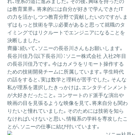
れ、理系の道に進みました。その後、興味を持ったの
は教育業界。将来的には自分が好きで学んできたIT
の力を活かしつつ教育分野で貢献したいのですが、ま
ずはもっと技術を学ぶ必要があると思って就職のタ
イミングではリクルートでエンジニアになることを
決断しました。
齊藤：
続いて、ソニーの長谷川さんもお願いします。
長谷川佳乃（以下長谷川）：
ソニー株式会社 入社2年目
の長谷川佳乃です。今はカメラをリモート操作する
ための技術開発チームに所属しています。学生時代
の話をすると、実は数学と理科が苦手でした。そんな
私が理系を選択したきっかけは、エンタテインメント
が大好きだったこと。コンサートのド派手な演出や
映画の目を見張るような映像を見て、将来自分も関わ
りたいと憧れていました。そのためには技術を知ら
なければいけないと思い、情報系の学科を専攻したこ
とが、ソニーの仕事に結び付いています。