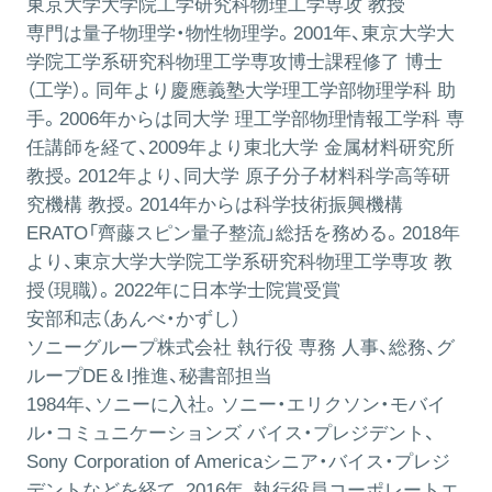
東京大学大学院工学研究科物理工学専攻 教授
専門は量子物理学・物性物理学。2001年、東京大学大
学院工学系研究科物理工学専攻博士課程修了 博士
（工学）。同年より慶應義塾大学理工学部物理学科 助
手。2006年からは同大学 理工学部物理情報工学科 専
任講師を経て、2009年より東北大学 金属材料研究所
教授。2012年より、同大学 原子分子材料科学高等研
究機構 教授。2014年からは科学技術振興機構
ERATO「齊藤スピン量子整流」総括を務める。2018年
より、東京大学大学院工学系研究科物理工学専攻 教
授（現職）。2022年に日本学士院賞受賞
安部和志（あんべ・かずし）
ソニーグループ株式会社 執行役 専務 人事、総務、グ
ループDE＆I推進、秘書部担当
1984年、ソニーに入社。ソニー・エリクソン・モバイ
ル・コミュニケーションズ バイス・プレジデント、
Sony Corporation of Americaシニア・バイス・プレジ
デントなどを経て、2016年、執行役員コーポレートエ