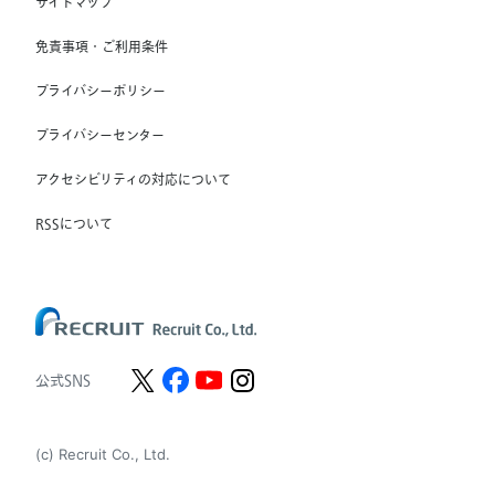
サイトマップ
RGF Staffing France SAS
免責事項・ご利用条件
RGF Staffing Germany GmbH
プライバシーポリシー
RGF Staffing the Netherlands B.V.
プライバシーセンター
Unique NV
アクセシビリティの対応について
Staffmark Group, LLC
The CSI Companies, Inc.
RSSについて
Chandler Macleod Group Limited
Peoplebank Hong Kong
公式SNS
(c) Recruit Co., Ltd.