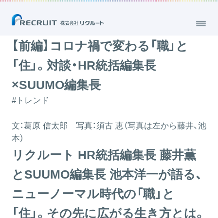
【前編】コロナ禍で変わる「職」と「住」。対談・HR統括編集長×SUUMO編
集長
2020.08.31
【前編】コロナ禍で変わる「職」と
「住」。対談・HR統括編集長
×SUUMO編集長
#トレンド
文：
葛原 信太郎
写真：
須古 恵
（写真は左から藤井、池
本）
リクルート HR統括編集長 藤井薫
とSUUMO編集長 池本洋一が語る、
ニューノーマル時代の「職」と
「住」。その先に広がる生き方とは。