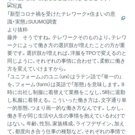
「新型コロナ禍を受けたテレワーク×住まいの意
識・実態」SUUMO調査
より抜粋
藤井
そうですね。テレワークそのものより、テレワ
ークによって働き方の選択肢が増えたことの方が重
要です。選択肢が増えれば、洋服をTPOで変えるのと
同じように、それぞれの事情に合わせて、柔軟に働き
方を変えていけますから。
「ユニフォーム」のユニ（uni）はラテン語で「単一の」
を、フォーム（form）は英語で「形態」を意味します。9
時に出社し制服に着替えて業務をこなし、5時に退勤
し私服に着替える。こういった働き方は、文字通り単
一的形態、つまり画一的な働き方なんです。しかし、
働き手が同じ生活や人生の事情を抱えているわけで
はない。年齢、性別、家族構成、ライフデザイン、加え
て、都度向き合う仕事の種類など、それぞれの事情で