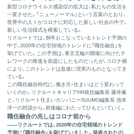
新型コロナウイルス感染症の拡大は、私たちの生活を
一変させた。「ニューノーマル」という言葉のとおり、
世界中の人々がコロナに対応した新しい社会の中で、
新しい生活様式を模索している。
リクルートでは、
例年おこなっているトレンド予測
の
中で、2020年の住宅領域のトレンドに「職住融合」を
挙げていた。この予測は、東京五輪の開催に向けたテ
レワークの推進を前提にしたものだったが、コロナ禍
により、このトレンドは急速に現実のものとなってき
ている。
この職住融合時代に、働き方・住まいはどう変わって
いくのか。リクルートキャリアHR統括編集長 藤井薫
と、リクルート住まいカンパニーSUUMO編集長 池本
洋一の対談から、前後編にわたってひもといていく。
職住融合の兆しはコロナ前から
――リクルートでは、2020年の住宅領域のトレンド
予測に「職住融合」を挙げていました。発表されたの