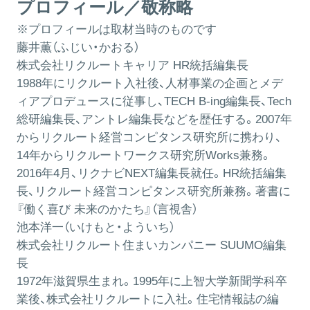
プロフィール／敬称略
※プロフィールは取材当時のものです
藤井薫（ふじい・かおる）
株式会社リクルートキャリア HR統括編集長
1988年にリクルート入社後、人材事業の企画とメデ
ィアプロデュースに従事し、TECH B-ing編集長、Tech
総研編集長、アントレ編集長などを歴任する。2007年
からリクルート経営コンピタンス研究所に携わり、
14年からリクルートワークス研究所Works兼務。
2016年4月、リクナビNEXT編集長就任。HR統括編集
長、リクルート経営コンピタンス研究所兼務。著書に
『働く喜び 未来のかたち』（言視舎）
池本洋一（いけもと・よういち）
株式会社リクルート住まいカンパニー SUUMO編集
長
1972年滋賀県生まれ。1995年に上智大学新聞学科卒
業後、株式会社リクルートに入社。住宅情報誌の編