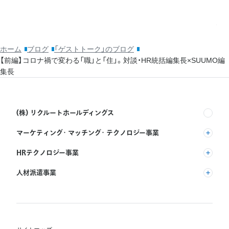
ッ
利
ホーム
ブログ
「ゲストトーク」のブログ
【前編】コロナ禍で変わる「職」と「住」。対談・HR統括編集長×SUUMO編
集長
(株) リクルートホールディングス
マーケティング・マッチング・テクノロジー事業
(株) リクルート
HRテクノロジー事業
(株) インディードリクルートパートナーズ
人材派遣事業
(株) インディードリクルートテクノロジーズ
RGF Staffing B.V.
Indeed, Inc.
(株) リクルートスタッフィング
RGF OHR USA, INC.
(株) スタッフサービス・ホールディングス