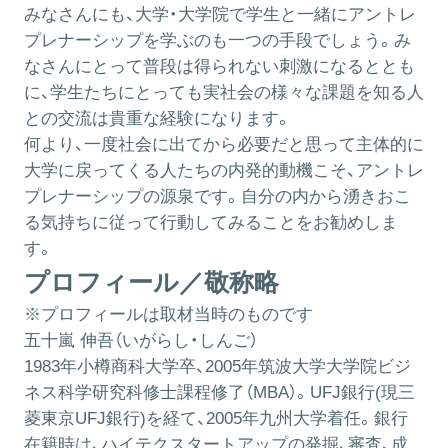
みなさんにも、大学・大学院で学生と一緒にアントレ
プレナーシップを学ぶのも一つの手段でしょう。み
なさんにとって普段は得られない刺激になるととも
に、学生たちにとっても実社会の様々な課題を知る人
との交流は貴重な経験になります。
何より、一度社会に出てから必要だと思って主体的に
大学に戻ってくる人たちの内発的動機こそ、アントレ
プレナーシップの源泉です。自分の内から湧きおこ
る気持ちに従って行動してみることをお勧めしま
す。
プロフィール／敬称略
※プロフィールは取材当時のものです
五十嵐 伸吾（いがらし・しんご）
1983年小樽商科大学卒、2005年筑波大学大学院ビジ
ネス科学研究科修士課程修了（MBA）。UFJ銀行(現三
菱東京UFJ銀行)を経て、2005年九州大学着任。銀行
在籍時は、ハイテクスタートアップの発掘、審査、成