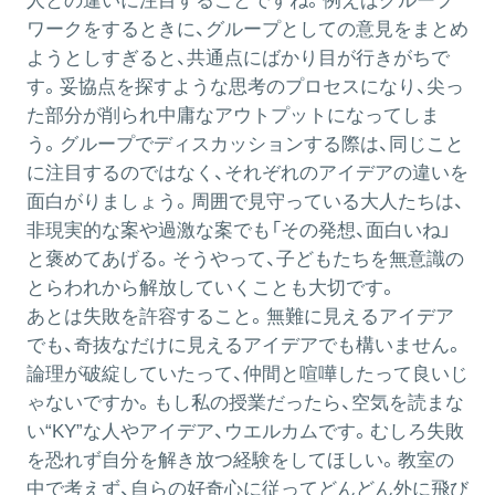
人との違いに注目することですね。例えばグループ
ワークをするときに、グループとしての意見をまとめ
ようとしすぎると、共通点にばかり目が行きがちで
す。妥協点を探すような思考のプロセスになり、尖っ
た部分が削られ中庸なアウトプットになってしま
う。グループでディスカッションする際は、同じこと
に注目するのではなく、それぞれのアイデアの違いを
面白がりましょう。周囲で見守っている大人たちは、
非現実的な案や過激な案でも「その発想、面白いね」
と褒めてあげる。そうやって、子どもたちを無意識の
とらわれから解放していくことも大切です。
あとは失敗を許容すること。無難に見えるアイデア
でも、奇抜なだけに見えるアイデアでも構いません。
論理が破綻していたって、仲間と喧嘩したって良いじ
ゃないですか。もし私の授業だったら、空気を読まな
い“KY”な人やアイデア、ウエルカムです。むしろ失敗
を恐れず自分を解き放つ経験をしてほしい。教室の
中で考えず、自らの好奇心に従ってどんどん外に飛び