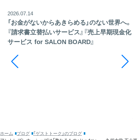
2026.07.14
「お金がないからあきらめる」のない世界へ。
『請求書立替払いサービス』『売上早期現金化
サービス for SALON BOARD』
20
そ
ッ
利
ホーム
ブログ
「ゲストトーク」のブログ