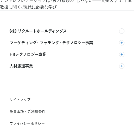
アントレプレナーシップは「教わるもの」じゃない――九州大学 五十嵐
教授に聞く、現代に必要な学び
(株) リクルートホールディングス
マーケティング・マッチング・テクノロジー事業
(株) リクルート
HRテクノロジー事業
(株) インディードリクルートパートナーズ
人材派遣事業
(株) インディードリクルートテクノロジーズ
RGF Staffing B.V.
Indeed, Inc.
(株) リクルートスタッフィング
RGF OHR USA, INC.
(株) スタッフサービス・ホールディングス
サイトマップ
RGF Staffing France SAS
免責事項・ご利用条件
RGF Staffing Germany GmbH
プライバシーポリシー
RGF Staffing the Netherlands B.V.