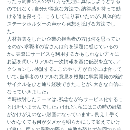
ったら周囲の人のやり方を無理に真似しようとする
のではなく、自分が得意な方法で、納得感を持って動
ける道を探そう。こうして辿り着いたのが、具体的な
ステークホルダーの声から発想を拡げる方法でし
た。
人材募集をしたい企業の担当者の方は何を思ってい
るのか、求職者の皆さんは何を課題に感じているの
か。実際にサービスを利用するかもしれない方々に
お話を伺い、リアルな一次情報を基に仮説を立て、ア
クションし、検証する。このやり方が自分には合って
いて、当事者のリアルな意見を根拠に事業開発の検討
サイクルをひと通り経験できたことが、大きな自信に
なっていきました。
当時検討したテーマは、残念ながらサービス化するこ
とは叶いませんでした。けれど、私にはこの時の経験
がかけがえのない財産になっています。例え上手く
いかなくても何がダメかを明らかにして変えていけ
ば良い。度々の異動の際も、失敗を恐れず何回でも自