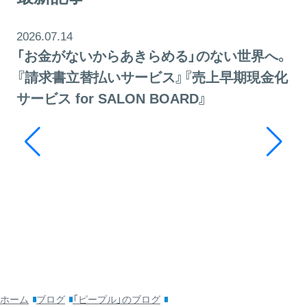
2026.07.14
「お金がないからあきらめる」のない世界へ。
『請求書立替払いサービス』『売上早期現金化
サービス for SALON BOARD』
20
そ
ッ
利
ホーム
ブログ
「ピープル」のブログ