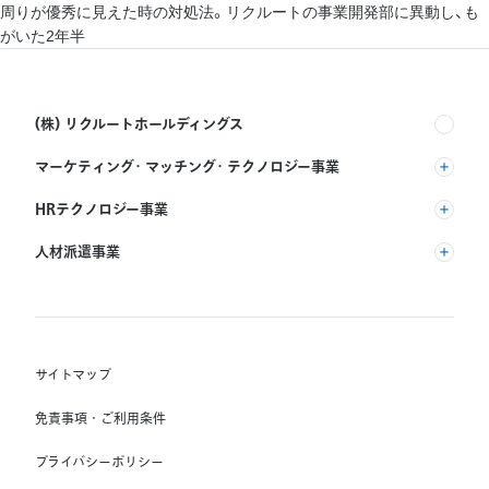
周りが優秀に見えた時の対処法。リクルートの事業開発部に異動し、も
がいた2年半
(株) リクルートホールディングス
マーケティング・マッチング・テクノロジー事業
(株) リクルート
HRテクノロジー事業
(株) インディードリクルートパートナーズ
人材派遣事業
(株) インディードリクルートテクノロジーズ
RGF Staffing B.V.
Indeed, Inc.
(株) リクルートスタッフィング
RGF OHR USA, INC.
(株) スタッフサービス・ホールディングス
サイトマップ
RGF Staffing France SAS
免責事項・ご利用条件
RGF Staffing Germany GmbH
プライバシーポリシー
RGF Staffing the Netherlands B.V.