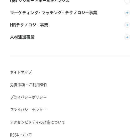
(株) リクルートホールディングス
マーケティング・マッチング・テクノロジー事業
(株) リクルート
HRテクノロジー事業
(株) インディードリクルートパートナーズ
人材派遣事業
(株) インディードリクルートテクノロジーズ
RGF Staffing B.V.
Indeed, Inc.
(株) リクルートスタッフィング
RGF OHR USA, INC.
(株) スタッフサービス・ホールディングス
サイトマップ
RGF Staffing France SAS
免責事項・ご利用条件
RGF Staffing Germany GmbH
プライバシーポリシー
RGF Staffing the Netherlands B.V.
プライバシーセンター
Unique NV
アクセシビリティの対応について
Staffmark Group, LLC
The CSI Companies, Inc.
RSSについて