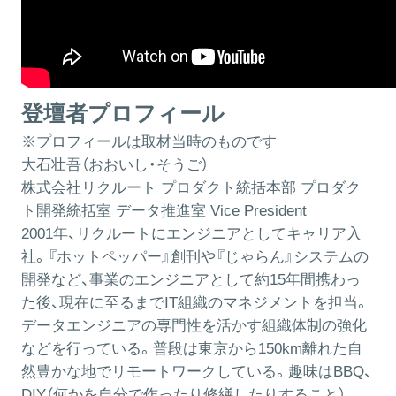
登壇者プロフィール
※プロフィールは取材当時のものです
大石壮吾（おおいし・そうご）
株式会社リクルート プロダクト統括本部 プロダク
ト開発統括室 データ推進室 Vice President
2001年、リクルートにエンジニアとしてキャリア入
社。『ホットペッパー』創刊や『じゃらん』システムの
開発など、事業のエンジニアとして約15年間携わっ
た後、現在に至るまでIT組織のマネジメントを担当。
データエンジニアの専門性を活かす組織体制の強化
などを行っている。普段は東京から150km離れた自
然豊かな地でリモートワークしている。趣味はBBQ、
DIY（何かを自分で作ったり修繕したりすること）