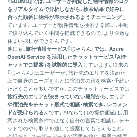
『SUUMO』では、ユーザーが閲覧した物件情報のログ
をリアルタイムで分析しながら、検索結果で好みに
合った順番に物件が表示されるようチューニング
し
ています。ユーザーが物件情報を検索する際に、手動
で絞り込んでいく手間を軽減できるので、より快適な
住まい探しができるんです。
他にも、
旅行情報サービス『じゃらん』では、 Azure
OpenAI Service を活用したチャットサービス「
AIチ
ャットでご提案
」を試験的に導入
しています。従来の
『じゃらん』はユーザーが、旅行先のエリアを決めた
上で自身のニーズをもとに宿泊先の宿を検索・予約い
ただくことが多いですが、このチャットサービスでは
旅行先のエリアが決まっていない段階から、エリア
や宿泊先をチャット形式で相談・検索でき、レコメン
ドが受けられる
んです。AIならではの提供価値は、用
意された検索条件ではなく自分の言葉で相談し、チャ
ットでのやり取りを通して提案してもらえること。
今現在も、ユーザーデータの活用を通じ、提案の精度