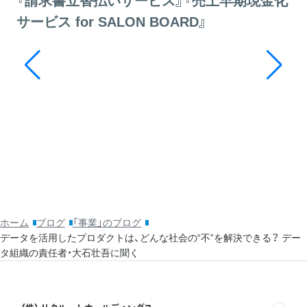
『請求書立替払いサービス』『売上早期現金化
サービス for SALON BOARD』
20
そ
ッ
利
ホーム
ブログ
「事業」のブログ
データを活用したプロダクトは、どんな社会の“不”を解決できる？ デー
タ組織の責任者・大石壮吾に聞く