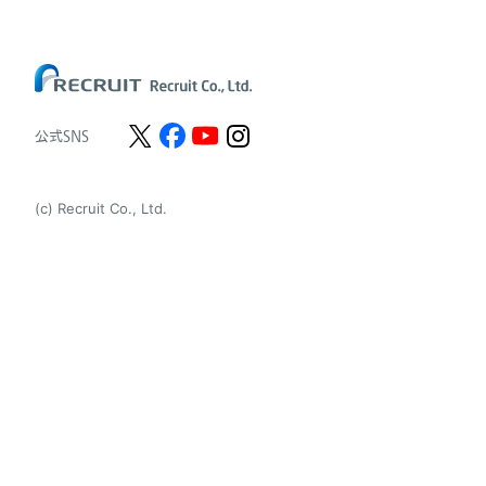
Chandler Macleod Group Limited
Peoplebank Hong Kong
公式SNS
(c) Recruit Co., Ltd.