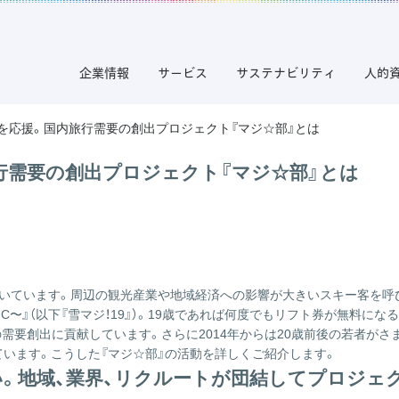
企業情報
サービス
サステナビリティ
人的
者を応援。国内旅行需要の創出プロジェクト『マジ☆部』とは
行需要の創出プロジェクト『マジ☆部』とは
続いています。周辺の観光産業や地域経済への影響が大きいスキー客を呼び
AGIC〜』（以下『雪マジ！19』）。19歳であれば何度でもリフト券が無
需要創出に貢献しています。さらに2014年からは20歳前後の若者がさ
ています。こうした『マジ☆部』の活動を詳しくご紹介します。
。地域、業界、リクルートが団結してプロジェ