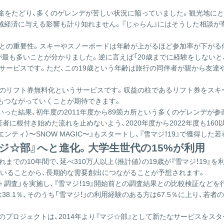
一途をたどり、多くのゲレンデが苦しい状況に陥っていました。観光地に
経済に与える影響も計り知れません。『じゃらん』にはそうした相談が寄
むことの重要性。スキーやスノーボードは年齢が上がるほど参加率が下が
が最も多いことが分かりました。逆に言えば「20歳までに経験をしない
のサービスです。ただ、この19歳という年齢は旅行の同伴者が親から友
限定のリフト券無料化というサービスです。収益の柱であるリフト券をス
もつながっていくことが期待できます。
た結果、初年度の2011年度から89箇カ所という多くのゲレンデが参画
若者に根付き始めた流れを止めないよう、2020年度から2022年度も1
エンティ）〜SNOW MAGIC〜』もスタートし、『雪マジ！19』で獲得
マジ☆部』へと進化。大学生世代の15%が利用
れまでの10年間で、延べ310万人以上（推計値）の19歳が『雪マジ！19
いることから、長期的な需要創出につながることが予想されます。
査」を実施し、『雪マジ！19』開始前との調査結果との比較検証などを行っ
38.1％、そのうち「雪マジ！」の利用経験のある方は67.5％に上り、
めのプロジェクトは、2014年より『マジ☆部』として新たなサービスをス