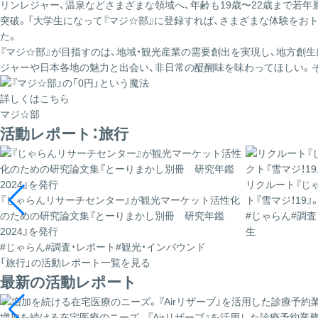
リンレジャー、温泉などさまざまな領域へ、年齢も19歳〜22歳まで若年層
突破。「大学生になって『マジ☆部』に登録すれば、さまざまな体験をお
た。
『マジ☆部』が目指すのは、地域・観光産業の需要創出を実現し、地方創
ジャーや日本各地の魅力と出会い、非日常の醍醐味を味わってほしい。
詳しくはこちら
マジ☆部
活動レポート：旅行
リクルート『じ
『じゃらんリサーチセンター』が観光マーケット活性化
ト『雪マジ！19
のための研究論文集『とーりまかし別冊 研究年鑑
#じゃらん
#調査
2024』を発行
生
#じゃらん
#調査・レポート
#観光・インバウンド
「旅行」の活動レポート一覧を見る
最新の活動レポート
増加を続ける在宅医療のニーズ。『Airリザーブ』を活用した診療予約