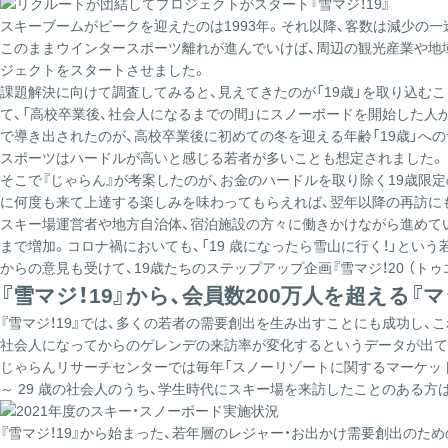
スキーブームがピークを迎えたのは1993年。それ以降、客数は減少の
このままウインタースポーツ離れが進んでいけば、周辺の観光産業や地域
ジェクトをスタートさせました。
課題解決に向けて調査してみると、見えてきたのが「19歳」を取り込
て、「高校卒業後、社会人になるまでの間」にスノーボードを開始した人
で導き出されたのが、高校卒業後に初めての冬を迎える年齢「19歳」へ
スポーツはハードルが高いと感じる若者が多いことも想定されました。
そこで『じゃらん』が考案したのが、お金のハードルを取り除く19歳
に何度も来て上達する楽しみを味わってもらえれば、翌年以降の再訪に
スキー場運営者や地方自治体、宿泊施設の方々に働きかけながら進めていっ
まで増加。コロナ禍においても、「19 歳になったら雪山に行く！」という
からの意見も受けて、19歳たちのステップアップ企画『雪マジ！20 （トゥ
『雪マジ！19』から、会員数200万人を超える『
『雪マジ！19』では、多くの若者の需要創出を生み出すことにも成功し、こ
社会人になってからのゲレンデの来訪率が変化するというデータが出て
じゃらんリサーチセンターでは毎年「スノーリゾートに関するマーケット調
～ 29 歳の社会人のうち、学生時代にスキー場を来訪したことのある方は
『雪マジ！19』から始まった、若年層のレジャー・お出かけ需要創出のた