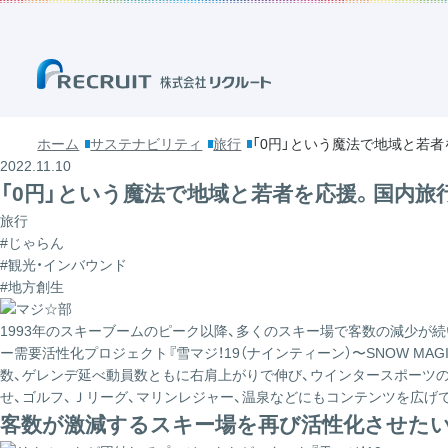
ホーム
サステナビリティ
旅行
「0円」という魔法で地域と若
2022.11.10
「0円」という魔法で地域と若者を応援。国内旅
旅行
#じゃらん
#観光・インバウンド
#地方創生
1993年のスキーブームのピーク以降、多くのスキー場で客数の減少が
ー需要活性化プロジェクト『雪マジ！19（ナインティーン）〜SNOW M
数、ゲレンデ延べ動員数ともに右肩上がりで伸び、ウインタースポーツの
せ、ゴルフ、Ｊリーグ、マリンレジャー、温泉などにもコンテンツを広げ
客数が激減するスキー場を再び活性化させたい