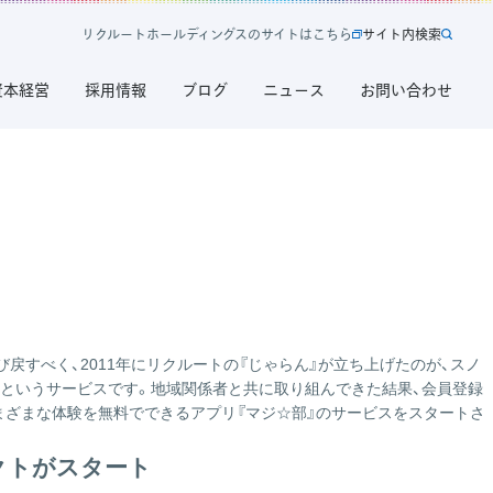
リ
ク
ル
ー
ト
ホ
ー
ル
デ
ィ
ン
グ
ス
の
サ
イ
ト
は
こ
ち
ら
サ
イ
ト
内
検
索
新
サ
規
イ
資本経営
採用情報
ブログ
ニュース
お問い合わせ
タ
ト
ブ
内
で
検
開
索
く
リ
ク
ル
ー
ト
ホ
ー
戻すべく、2011年にリクルートの『じゃらん』が立ち上げたのが、スノ
ル
料になるというサービスです。地域関係者と共に取り組んできた結果、会員登録
デ
まざまな体験を無料でできるアプリ『マジ☆部』のサービスをスタートさ
ィ
ン
クトがスタート
グ