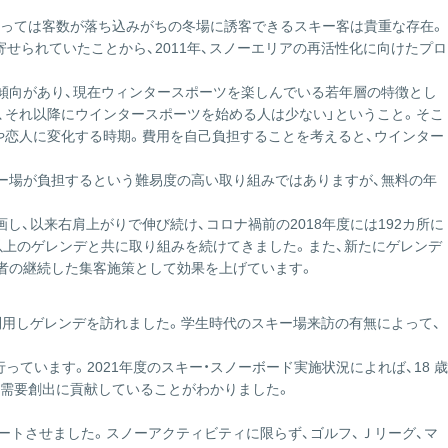
ス
とっては客数が落ち込みがちの冬場に誘客できるスキー客は貴重な存在。
の
せられていたことから、2011年、スノーエリアの再活性化に向けたプロ
サ
イ
る傾向があり、現在ウィンタースポーツを楽しんでいる若年層の特徴とし
ト
と、それ以降にウインタースポーツを始める人は少ない」ということ。そこ
は
達や恋人に変化する時期。費用を自己負担することを考えると、ウインター
こ
ち
キー場が負担するという難易度の高い取り組みではありますが、無料の年
ら
し、以来右肩上がりで伸び続け、コロナ禍前の2018年度には192カ所に
60以上のゲレンデと共に取り組みを続けてきました。また、新たにゲレンデ
した若者の継続した集客施策として効果を上げています。
』を利用しゲレンデを訪れました。学生時代のスキー場来訪の有無によって、
ています。2021年度のスキー・スノーボード実施状況によれば、18 歳
若者の需要創出に貢献していることがわかりました。
タートさせました。スノーアクティビティに限らず、ゴルフ、Ｊリーグ、マ