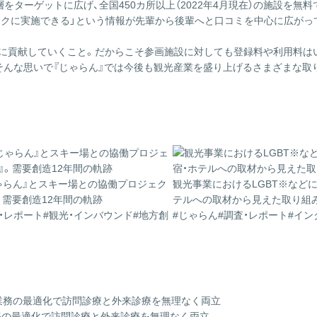
をターゲットに広げ、全国450カ所以上（2022年4月現在）の施設を無料
トクに実施できる」という情報が先輩から後輩へと口コミを中心に広がっ
生に貢献していくこと。だからこそ参画施設に対しても登録料や利用料はい
そんな思いで『じゃらん』では今後も観光産業を盛り上げるさまざまな取
ゃらん』とスキー場との協働プロジェク
観光事業におけるLGBT※など
』。需要創造12年間の軌跡
テルへの取材から見えた取り組
・レポート
#観光・インバウンド
#地方創
#じゃらん
#調査・レポート
#イン
業務の最適化で訪問診療と外来診療を無理なく両立