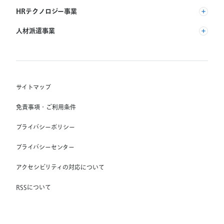
(株) リクルート
HRテクノロジー事業
(株) インディードリクルートパートナーズ
人材派遣事業
(株) インディードリクルートテクノロジーズ
RGF Staffing B.V.
Indeed, Inc.
(株) リクルートスタッフィング
RGF OHR USA, INC.
(株) スタッフサービス・ホールディングス
サイトマップ
RGF Staffing France SAS
免責事項・ご利用条件
RGF Staffing Germany GmbH
プライバシーポリシー
RGF Staffing the Netherlands B.V.
プライバシーセンター
Unique NV
アクセシビリティの対応について
Staffmark Group, LLC
The CSI Companies, Inc.
RSSについて
Chandler Macleod Group Limited
Peoplebank Hong Kong