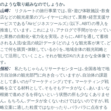
のような取り組みなのでしょうか。
山﨑：
リクルートの旅行事業では、宿・遊び体験施設・飲食
店などの観光産業のプレイヤーに向けて、業務・経営支援サ
ービスである「Airビジネスツールズ』（以下、ABT）の導入を
推進しています。これにより、アナログで手間がかかってい
た業務の自動化・省力化を実現。さらに、ABTを通して蓄積
される人流/金流の統計データ（どのような観光客が来て、ど
こで何を購買・体験しているか）を、地域全体の観光戦略と
して活用していくこと。それが観光DXの大まかな全体像で
す。
恒松：
私たちじゃらんリサーチセンターは、全国各地で地
方自治体の観光部門に向き合っていますが、自治体の課題
として多いのが「マーケティング」です。マーケティング戦
略を立てる材料として、そもそもデータがなく、あいまいな
根拠で進めざるを得ないという状態の所も少なくありませ
ん。もちろん、データが全くないわけではないのですが、戦
略立案に適した粒度ではなかったり、バラバラに点在する