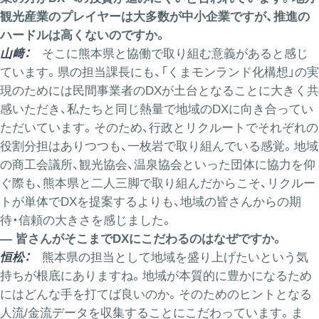
観光産業のプレイヤーは大多数が中小企業ですが、推進の
ハードルは高くないのですか。
山﨑：
そこに熊本県と協働で取り組む意義があると感じ
ています。県の担当課長にも、「くまモンランド化構想」の実
現のためには民間事業者のDXが土台となることに大きく共
感いただき、私たちと同じ熱量で地域のDXに向き合ってい
ただいています。そのため、行政とリクルートでそれぞれの
役割分担はありつつも、一枚岩で取り組んでいる感覚。地域
の商工会議所、観光協会、温泉協会といった団体に協力を仰
ぐ際も、熊本県と二人三脚で取り組んだからこそ、リクルー
トが単体でDXを提案するよりも、地域の皆さんからの期
待・信頼の大きさを感じました。
― 皆さんがそこまでDXにこだわるのはなぜですか。
恒松：
熊本県の担当として地域を盛り上げたいという気
持ちが根底にありますね。地域が本質的に豊かになるため
にはどんな手を打てば良いのか。そのためのヒントとなる
人流/金流データを収集することにこだわっています。ま