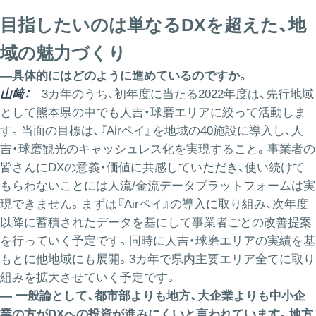
目指したいのは単なるDXを超えた、地
域の魅力づくり
―具体的にはどのように進めているのですか。
山﨑：
3カ年のうち、初年度に当たる2022年度は、先行地域
として熊本県の中でも人吉・球磨エリアに絞って活動しま
す。当面の目標は、『Airペイ』を地域の40施設に導入し、人
吉・球磨観光のキャッシュレス化を実現すること。事業者の
皆さんにDXの意義・価値に共感していただき、使い続けて
もらわないことには人流/金流データプラットフォームは実
現できません。まずは『Airペイ』の導入に取り組み、次年度
以降に蓄積されたデータを基にして事業者ごとの改善提案
を行っていく予定です。同時に人吉・球磨エリアの実績を基
もとに他地域にも展開。3カ年で県内主要エリア全てに取り
組みを拡大させていく予定です。
― 一般論として、都市部よりも地方、大企業よりも中小企
業の方がDXへの投資が進みにくいと言われています。地方