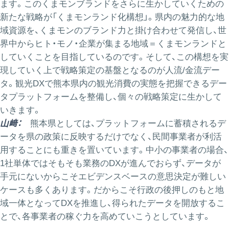
ます。このくまモンブランドをさらに生かしていくための
新たな戦略が「くまモンランド化構想」。県内の魅力的な地
域資源を、くまモンのブランド力と掛け合わせて発信し、世
界中からヒト・モノ・企業が集まる地域＝くまモンランドと
していくことを目指しているのです。そして、この構想を実
現していく上で戦略策定の基盤となるのが人流/金流デー
タ。観光DXで熊本県内の観光消費の実態を把握できるデー
タプラットフォームを整備し、個々の戦略策定に生かして
いきます。
山﨑：
熊本県としては、プラットフォームに蓄積されるデ
ータを県の政策に反映するだけでなく、民間事業者が利活
用することにも重きを置いています。中小の事業者の場合、
1社単体ではそもそも業務のDXが進んでおらず、データが
手元にないからこそエビデンスベースの意思決定が難しい
ケースも多くあります。だからこそ行政の後押しのもと地
域一体となってDXを推進し、得られたデータを開放するこ
とで、各事業者の稼ぐ力を高めていこうとしています。