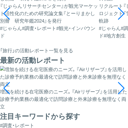
『じゃらんリサーチセンター』が観光マーケッ
リクルート『
ト活性化のための研究論文集『とーりまかし
ロジェクト『雪
別冊 研究年鑑2024』を発行
軌跡
#じゃらん
#調査・レポート
#観光・インバウン
#じゃらん
#
ド
ド
#地方創生
「旅行」の活動レポート一覧を見る
最新の活動レポート
増加を続ける在宅医療のニーズ。『Airリザーブ』を活用した
診療予約業務の最適化で訪問診療と外来診療を無理なく両
立
注目キーワードから探す
#調査・レポート