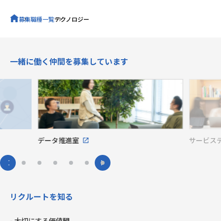
募集職種一覧
テクノロジー
キャリア採用トップ
一緒に働く仲間を募集しています
データ推進室
サービス
リクルートを知る
大切にする価値観