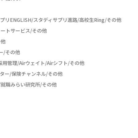
リENGLISH/スタディサプリ進路/高校生Ring/その他
レートサービス/その他
の他
ー/その他
ク 採用管理/Airウェイト/Airシフト/その他
ンター/保険チャンネル/その他
/就職みらい研究所/その他