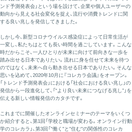
ンド予測発表会」という場を設けて、企業や個人ユーザーの
動向から見える社会変化を捉え、流行や消費トレンドに関
する良い兆しを発信してきました。
しかし今、新型コロナウイルス感染症によって日常生活が
一変し、私たちはとても長い時間を過ごしています。こんな
時だからこそ、一人ひとりが未来に向けて前向きな一歩を
踏み出せる日本でありたい。流れに身を任せて未来を待つ
のではなく、未来へ自ら動き出せる日本でありたい。そんな
思いを込めて、2020年10月に『コレカラ会議』をオープン。
「トレンド予測発表会」における「社会における良い兆し」の
発信から一段進化して、「“より良い未来につなげる兆し”」を
伝える新しい情報発信のカタチです。
これまでに開催したオンラインセミナーのテーマをいくつ
か紹介すると、第1回「学校と職場が変わる。オンライン行動
学のコレカラ」、第3回「"働く"と"住む"の関係性のコレカ