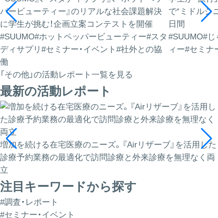
パービューティー』のリアルな社会課題解決
で“ミドルシ
に学生が挑む！企画立案コンテストを開催
日間
#SUUMO
#ホットペッパービューティー
#スタ
#SUUMO
#じ
ディサプリ
#セミナー・イベント
#社外との協
ィー
#セミナ
働
「その他」の活動レポート一覧を見る
最新の活動レポート
増加を続ける在宅医療のニーズ。『Airリザーブ』を活用した
診療予約業務の最適化で訪問診療と外来診療を無理なく両
立
注目キーワードから探す
#調査・レポート
#セミナー・イベント