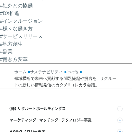
#社外との協働
#DX推進
#インクルージョン
#様々な働き方
#サービスリリース
#地方創生
#副業
#働き方変革
ホーム
サステナビリティ
その他
領域横断で未来へ貢献する問題提起や提言を。リクルー
トの新しい情報発信のカタチ『コレカラ会議』
(株) リクルートホールディングス
マーケティング・マッチング・テクノロジー事業
(株) リクルート
HRテクノロジー事業