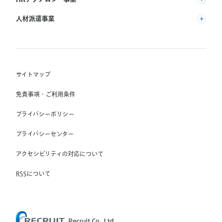
(株) インディードリクルートパートナーズ
人材派遣事業
(株) インディードリクルートテクノロジーズ
RGF Staffing B.V.
Indeed, Inc.
(株) リクルートスタッフィング
RGF OHR USA, INC.
(株) スタッフサービス・ホールディングス
サイトマップ
RGF Staffing France SAS
免責事項・ご利用条件
RGF Staffing Germany GmbH
プライバシーポリシー
RGF Staffing the Netherlands B.V.
プライバシーセンター
Unique NV
アクセシビリティの対応について
Staffmark Group, LLC
The CSI Companies, Inc.
RSSについて
Chandler Macleod Group Limited
Peoplebank Hong Kong