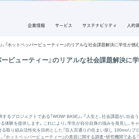
企業情報
サービス
サステナビリティ
人的
プリ』、『ホットペッパービューティー』のリアルな社会課題解決に学生が
ペッパービューティー』のリアルな社会課題解決
供するプロジェクトである
「WOW! BASE」
。「人生と、社会課題が、出会
得る体験を提供します。これにより、学生が自分自身の強みを発見し、キ
る取り組み活性化を目的とした『百人百通りの住まい探し 100mo!』プ
』
、『ホットペッパービューティー』の美容に関する調査・研究機関である