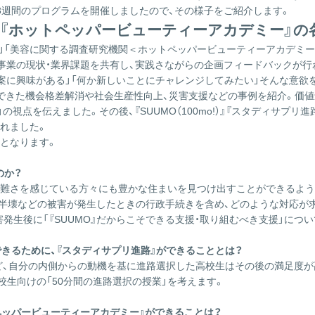
3週間のプログラムを開催しましたので、その様子をご紹介します。
リ進路』、『ホットペッパービューティーアカデミー
リ進路＞」「美容に関する調査研究機関＜ホットペッパービューティーアカデ
な事業の現状・業界課題を共有し、実践さながらの企画フィードバックが
案に興味がある」「何か新しいことにチャレンジしてみたい」そんな意欲
できた機会格差解消や社会生産性向上、災害支援などの事例を紹介。価値
視点を伝えました。その後、『SUUMO（100mo!）』『スタディサプ
れました。
となります。
のか？
に困難さを感じている方々にも豊かな住まいを見つけ出すことができるよ
半壊などの被害が発生したときの行政手続きを含め、どのような対応が求
生後に「『SUUMO』だからこそできる支援・取り組むべき支援」につい
きるために、『スタディサプリ進路』ができることとは？
ど、自分の内側からの動機を基に進路選択した高校生はその後の満足度が
校生向けの「50分間の進路選択の授業」を考えます。
ペッパービューティーアカデミー』ができることは？