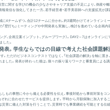
経営に関する学びの機会の少なさやキャリア支援の不足により、倒産や離
情報発信を強化してきた一方、若手経営者・若手美容師への支援拡充が課
域に4チームずつ、合計12チームに分かれ、約3週間かけてオンライン
の「壁打ち」ミーティングや中間発表も実施し、検討を進めている企画内
発表。学生ならではの目線で考えた社会課題解
。ただのビジネスコンテストではなく、「社会課題の解決」​を軸に置き、
れました。発表が終わった後は、個々の振り返りワークと審査員による講
もの事態に今から備える必要性を伝え、事後対処から事前対策をコンセプト
れぞれに合わせたサービスを提供します。平時から月額保険に加入するこ
は災害に備えた対策を行うことで、災害時でも事業継続を可能とする仕