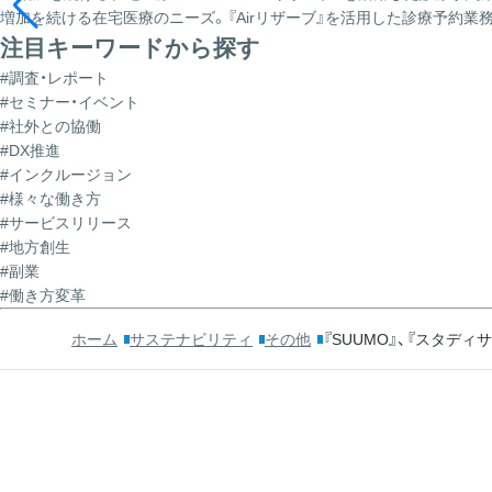
増加を続ける在宅医療のニーズ。『Airリザーブ』を活用した診療予約
注目キーワードから探す
#調査・レポート
#セミナー・イベント
#社外との協働
#DX推進
#インクルージョン
#様々な働き方
#サービスリリース
#地方創生
#副業
#働き方変革
ホーム
サステナビリティ
その他
『SUUMO』、『スタ