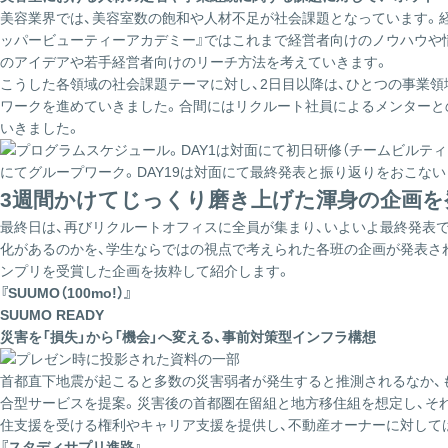
美容業界では、美容室数の飽和や人材不足が社会課題となっています。
ッパービューティーアカデミー』ではこれまで経営者向けのノウハウや
のアイデアや若手経営者向けのリーチ方法を考えていきます。
こうした各領域の社会課題テーマに対し、2日目以降は、ひとつの事業領
ワークを進めていきました。合間にはリクルート社員によるメンターと
いきました。
3週間かけてじっくり磨き上げた渾身の企画を
最終日は、再びリクルートオフィスに全員が集まり、いよいよ最終発表です
化があるのかを、学生ならではの視点で考えられた各班の企画が発表さ
ンプリを受賞した企画を抜粋して紹介します。
『SUUMO（100mo!）』
SUUMO READY
災害を「損失」から「機会」へ変える、事前対策型インフラ構想
首都直下地震が起こると多数の災害弱者が発生すると推測されるなか、もし
合型サービスを提案。災害後の首都圏在留組と地方移住組を想定し、そ
住支援を受ける権利やキャリア支援を提供し、不動産オーナーに対して
『スタディサプリ進路』