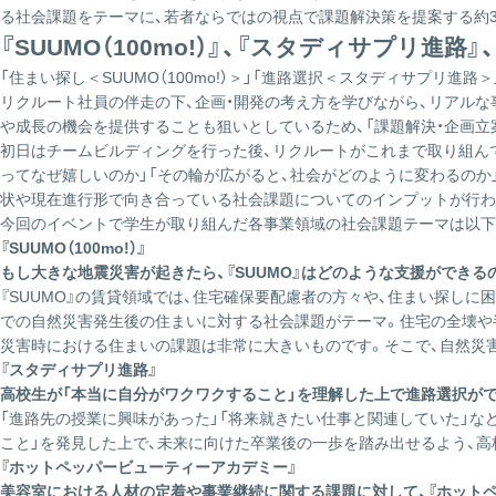
る社会課題をテーマに、若者ならではの視点で課題解決策を提案する約
『SUUMO（100mo!）』、『スタディサプ
「住まい探し＜SUUMO（100mo!）＞」「進路選択＜スタディサプ
リクルート社員の伴走の下、企画・開発の考え方を学びながら、リアル
や成長の機会を提供することも狙いとしているため、「課題解決・企画立
初日はチームビルディングを行った後、リクルートがこれまで取り組ん
ってなぜ嬉しいのか」「その輪が広がると、社会がどのように変わるのか」の
状や現在進行形で向き合っている社会課題についてのインプットが行わ
今回のイベントで学生が取り組んだ各事業領域の社会課題テーマは以下
『SUUMO（100mo!）』
もし大きな地震災害が起きたら、『SUUMO』はどのような支援ができる
『SUUMO』の賃貸領域では、住宅確保要配慮者の方々や、住まい探し
での自然災害発生後の住まいに対する社会課題がテーマ。住宅の全壊や
災害時における住まいの課題は非常に大きいものです。そこで、自然災害発
『スタディサプリ進路』
高校生が「本当に自分がワクワクすること」を理解した上で進路選択がで
「進路先の授業に興味があった」「将来就きたい仕事と関連していた」な
こと」を発見した上で、未来に向けた卒業後の一歩を踏み出せるよう、高
『ホットペッパービューティーアカデミー』
美容室における人材の定着や事業継続に関する課題に対して、『ホット