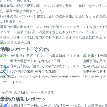
かしたいと思います。
事業創造の理想と現実の厳しさを、短期間で凝縮して体験できた。特に
た。最高の学びの機会でした。
レベルの高いメンバーと協力し、互いの強みを生かし合いながら質の高
な3週間でした。
最高の仲間と出会えたこと。それぞれ違うバックグラウンドを持った仲
アンケート結果でも、高い満足度を示した本プログラム。プレゼンテー
今後もリクルートでは、社内外の枠を越えたさまざまな課題に向き合う
活動レポート：その他
学生が「旅行」「美容」「住まい」の事業領域で“ミドルシ
“仕事×社会貢献
ニア世代の理想の未来”を考える7日間
働事例を共有す
#SUUMO
#じゃらん
#ホットペッパービューティー
#セ
#セミナー・イベ
ミナー・イベント
「その他」の活動レポート一覧を見る
最新の活動レポート