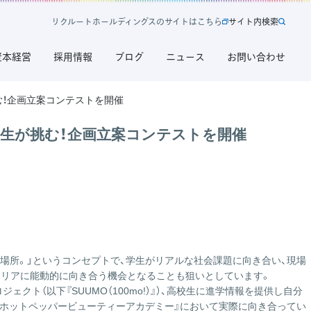
リ
ク
ル
ー
ト
ホ
ー
ル
デ
ィ
ン
グ
ス
の
サ
イ
ト
は
こ
ち
ら
サ
イ
ト
内
検
索
新
サ
規
イ
資本経営
採用情報
ブログ
ニュース
お問い合わせ
タ
ト
ブ
内
で
検
挑む！企画立案コンテストを開催
開
索
く
に学生が挑む！企画立案コンテストを開催
リ
ク
ル
ー
ト
ホ
ー
ル
デ
う場所。」というコンセプトで、学生がリアルな社会課題に向き合い、現場
ィ
ャリアに能動的に向き合う機会となることも狙いとしています。
ン
ロジェクト（以下
『SUUMO（100mo!）』
）、高校生に進学情報を提供し自分
グ
『ホットペッパービューティーアカデミー』
において実際に向き合ってい