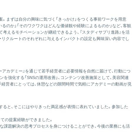
提案。まずは自分の興味に気づく「きっかけ」をつくる事前ワークを用意
るのか」「そのワクワクはどんな価値観や経験によるものか」など、客観
て考えるモチベーションが継続できるよう、『スタディサプリ進路』を活
界・リクルートのそれぞれに与えるインパクトの設定も興味深い内容でし
ーアカデミー』を通じて若手経営者に必要情報を自然に届けて、行動につ
を強化する「SNSの運用改善」、コンテンツ改善施策として、美容関連
。若手経営者にとっては、休憩などの隙間時間で気軽にアカデミーの動画が見
すると、そこにはやりきった満足感が表情に表れていました。参加した
しての提案経験ができました。
な課題解決の思考プロセスを身につけることができ、今後の業務にも活