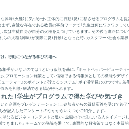
な興味（火種）に気づかせ、主体的に行動（炎）に移させるプログラムを
まず、身近な存在である教員の事前ワークで「先生は何にワクワクしてい
え、次は生徒自身が自分の火種を見つけていきます。その後も進路につい
らの火種（興味）が実際に炎（行動）となった時、カスタマー・社会や業
け、 行動につながる学びの場へ
る相手がいないのでは？という仮説を基に、『ホットペッパービューティ
、プロモーション施策として、信頼できる情報源としての機能やデザイン
ッパービューティー』のポイントが貯まるシステム「ポイ活学習」の3つです
の悩みを相談・解消できる場が得られます。
られた！学生がプログラムで得た学びや気づき
抜いた企画をプレゼンテーションし、参加者からの質疑応答を受けて終了
ちが記入したアンケートのなかからいくつかご紹介します。
、単なるビジネスコンテストと違い、企画のその先にいる人をイメージ
感できました。チームでの議論を通じて、表面的な解決策ではなく本質的