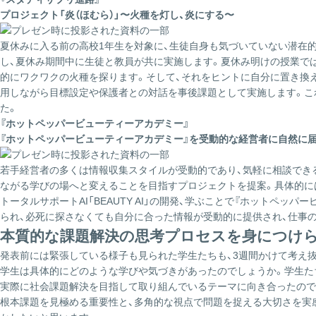
プロジェクト「炎（ほむら）」〜火種を灯し、炎にする〜
夏休みに入る前の高校1年生を対象に、生徒自身も気づいていない潜在的
し、夏休み期間中に生徒と教員が共に実施します。夏休み明けの授業では
的にワクワクの火種を探ります。そして、それをヒントに自分に置き換
用しながら目標設定や保護者との対話を事後課題として実施します。これ
た。
『ホットペッパービューティーアカデミー』
『ホットペッパービューティーアカデミー』を受動的な経営者に自然に届
若手経営者の多くは情報収集スタイルが受動的であり、気軽に相談でき
ながる学びの場へと変えることを目指すプロジェクトを提案。具体的には
トータルサポートAI「BEAUTY AI」の開発、学ぶことで『ホットペ
られ、必死に探さなくても自分に合った情報が受動的に提供され、仕事
本質的な課題解決の思考プロセスを身につけ
発表前には緊張している様子も見られた学生たちも、3週間かけて考え
学生は具体的にどのような学びや気づきがあったのでしょうか。学生た
実際に社会課題解決を目指して取り組んでいるテーマに向き合ったので
根本課題を見極める重要性と、多角的な視点で問題を捉える大切さを実