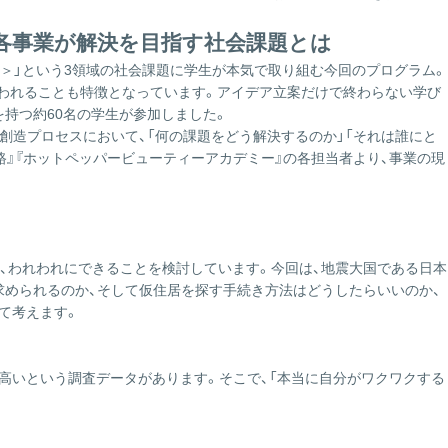
ス
の
』の各事業が解決を目指す社会課題とは
サ
ミー＞」という3領域の社会課題に学生が本気で取り組む今回のプログラム。
イ
行われることも特徴となっています。アイデア立案だけで終わらない学び
ト
を持つ約60名の学生が参加しました。
は
創造プロセスにおいて、「何の課題をどう解決するのか」「それは誰にと
こ
リ進路』『ホットペッパービューティーアカデミー』の各担当者より、事業の現
ち
ら
う、われわれにできることを検討しています。今回は、地震大国である日本
められるのか、そして仮住居を探す手続き方法はどうしたらいいのか、
て考えます。
高いという調査データがあります。そこで、「本当に自分がワクワクする