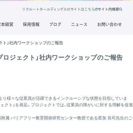
リ
ク
ル
ー
ト
ホ
ー
ル
デ
ィ
ン
グ
ス
の
サ
イ
ト
は
こ
ち
ら
サ
イ
ト
内
検
索
新
サ
規
イ
資本経営
採用情報
ブログ
ニュース
お問い合わせ
タ
ト
ブ
内
で
検
ェクト」社内ワークショップのご報告
開
索
く
Aプロジェクト」社内ワークショップのご報告
リ
ク
ル
ー
ト
ホ
ー
、より様々な従業員が活躍できるインクルーシブな状態を目指していま
ル
DAAプロジェクト」を発足。プロジェクトでは、従業員の障がいに対する理解を促進
デ
ィ
究科附属 バリアフリー教育開発研究センター教授である星加 良司先生のご
ン
グ