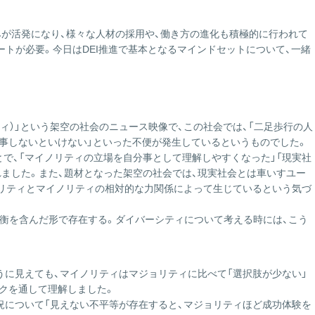
ス
の
組みが活発になり、様々な人材の採用や、働き方の進化も積極的に行われて
サ
ートが必要。今日はDEI推進で基本となるマインドセットについて、一緒
イ
ト
は
こ
ち
ィ）」という架空の社会のニュース映像で、この社会では、「二足歩行の人
ら
食事しないといけない」といった不便が発生しているというものでした。
で、「マイノリティの立場を自分事として理解しやすくなった」「現実社
ました。また、題材となった架空の社会では、現実社会とは車いすユー
ョリティとマイノリティの相対的な力関係によって生じているという気づ
うに見えても、マイノリティはマジョリティに比べて「選択肢が少ない」
ークを通して理解しました。
況について「見えない不平等が存在すると、マジョリティほど成功体験を