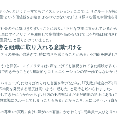
そうか」というテーマでもディスカッション。ここでは、リクルートが掲
尊重”という価値観を加速させるのではないか」「より様々な視点や個性を
社会の不に気づきやすい」ことに言及。「不利な立場に置かれているから
、単にマイノリティを雇用して多様性を高めるだけでは不均衡は解消され
重要だ」と語りかけていました。
考を組織に取り入れる意識づけを
ノリティの主張が強過ぎて、時に怖さを感じることがある。不均衡を解消
ろう」と回答。「マイノリティは、声を上げても無視されてきた経験が多
勢で向き合うことが、建設的なコミュニケーションの第一歩ではないか」
バリューズ」に散りばめられた言葉を挙げながら、「『失敗』『社会の不』
不均衡を発見する感度は高いように感じた」と期待を述べられました。
決してきたにもかかわらず、社内の不均衡はまだまだ解消の途上にある」
ら無意識にスルーしてしまうこともある。だからこそ、人にはそういう癖
個の尊重」の実現に向け、障がいの有無にかかわらず、従業員一人ひとり