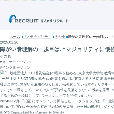
ホーム
サステナビリティ
その他
障がい者理解の一歩目は、“
2025.01.20
障がい者理解の一歩目は、“マジョリティに優
その他
#セミナー・イベント
#インクルージョン
「一般社団法人OTD普及協会」の理事を務める、東京大学大学院 教育学
社会全体で、障がい者雇用の取り組みが活発化している昨今。リクルー
す。その一環として、「全ての人の可能性を見落とさない。機会を見過ごさない。（
するための一歩目として、ワークショップを開催しました。
2024年12月6日（金）にオンラインで開催したワークショップは、 「
一般
協力の下、実施。全国から有志で約60名が参加した当日の模様を、ダイ
※ OTD：Organizational Transformation by Diversity