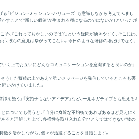
げる「ビジョン・ミッション・バリューズ」も意識しながら考えてみまし
活かすことで“新しい価値”が生まれる種になるのではないか」といったポ
こそ、『これっておかしいのでは？』という疑問が湧きやすく、そこには、
ず、彼らの意見は挙がってこない。今日のような研修の場だけでなく、
していく上でお互いにどんなコミュニケーションを意識すると良いのか」
く、そうした蓄積の上であえて強いメッセージを発信しているところも否
と問いかけていました。
『常識を疑う』『突拍子もないアイデア』など、一見ネガティブとも思えるキ
ことについても伺うと、「自分に身近な不均衡であればあるほど見えにく
があると理解した上で、多様性を取り入れ自分ひとりではできない“物の
の特徴を活かしながら、個々が活躍することを目指します。