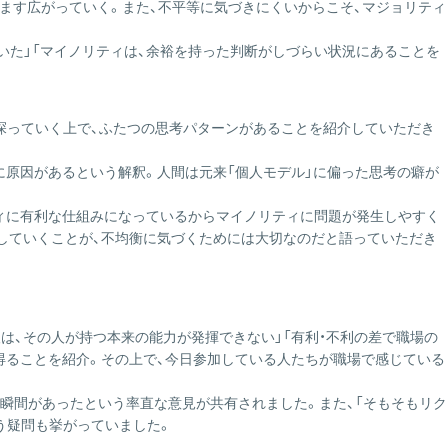
ます広がっていく。また、不平等に気づきにくいからこそ、マジョリティ
いた」「マイノリティは、余裕を持った判断がしづらい状況にあることを
探っていく上で、ふたつの思考パターンがあることを紹介していただき
に原因があるという解釈。人間は元来「個人モデル」に偏った思考の癖が
ティに有利な仕組みになっているからマイノリティに問題が発生しやすく
をしていくことが、不均衡に気づくためには大切なのだと語っていただき
は、その人が持つ本来の能力が発揮できない」「有利・不利の差で職場の
得ることを紹介。その上で、今日参加している人たちが職場で感じている
る瞬間があったという率直な意見が共有されました。また、「そもそもリク
う疑問も挙がっていました。