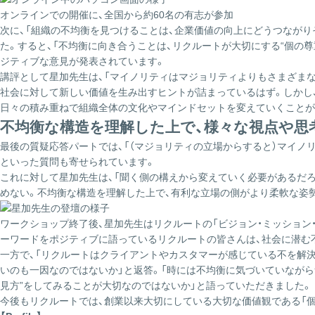
オンラインでの開催に、全国から約60名の有志が参加
次に、「組織の不均衡を見つけることは、企業価値の向上にどうつながり
た。すると、「不均衡に向き合うことは、リクルートが大切にする“個の
ジティブな意見が発表されています。
講評として星加先生は、「マイノリティはマジョリティよりもさまざまな
社会に対して新しい価値を生み出すヒントが詰まっているはず。しかし
日々の積み重ねで組織全体の文化やマインドセットを変えていくことが
不均衡な構造を理解した上で、様々な視点や思
最後の質疑応答パートでは、「（マジョリティの立場からすると）マイ
といった質問も寄せられています。
これに対して星加先生は、「聞く側の構えから変えていく必要があるだ
めない。不均衡な構造を理解した上で、有利な立場の側がより柔軟な姿
ワークショップ終了後、星加先生はリクルートの「ビジョン・ミッション・
ーワードをポジティブに語っているリクルートの皆さんは、社会に潜む
一方で、「リクルートはクライアントやカスタマーが感じている不を解
いのも一因なのではないか」と返答。「時には不均衡に気づいていなが
見方”をしてみることが大切なのではないか」と語っていただきました。
今後もリクルートでは、創業以来大切にしている大切な価値観である「