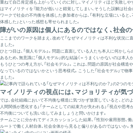
重ねて自己肯定感も上がっていくのに対し、マイノリティほど失敗しや
はマイノリティを『能力が低い』と錯覚してしまい、そうした誤解は社会
ワークで社会の不均衡を体感した参加者からは、「有利な立場にいると
体感した」といった感想も寄せられました。
障がいの原因は個人にあるのではなく、社会
ここまでのワークを踏まえ、改めて「なぜマイノリティは不利な状況に
ました。
ひとつ目は、「個人モデル」。問題に直面している人たち本人に何かしら
あるため、無意識に「個人モデル」的な結論（＝うまくいかないのは本人
もうひとつの考え方が、「社会モデル」。これは、問題の原因が社会構
なっているのではないかという思考様式。こうした「社会モデル」で物
ました。
マイノリティの視点には、マジョリティが気
では、会社組織において不均衡な構造に気づかず放置していると、どのよ
人間関係が悪化する」「チームとしての結束力が失われる」「視点や思考
不均衡についても洗い出してみましょうと問いかけます。
チームごとに分かれてディスカッションした結果、「性別や雇用形態、働
ルートで働く人材自体、社会全体から見ると偏りがあるのではないか。