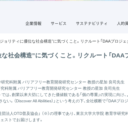
企業情報
サービス
サステナビリティ
人的
マジョリティに優位な社会構造”に気づくこと。リクルート「DAAプロジ
位な社会構造”に気づくこと。リクルート「DA
研究科附属 バリアフリー教育開発研究センター 教授の星加 良司先生
トでは、創業以来大切にしてきた価値観である「個の尊重」の実現に向け
Discover All Abilities）」という考えの下、全社横断で「
社団法人OTD普及協会
」 （※）の理事であり、東京大学大学院 教育学研
ジェストでお届けします。