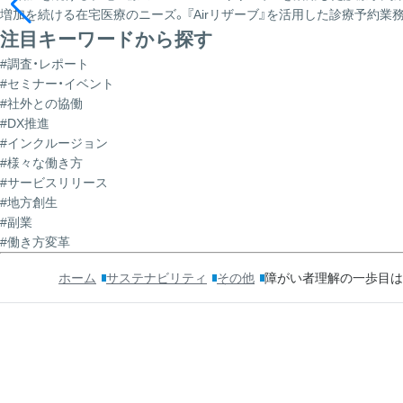
増加を続ける在宅医療のニーズ。『Airリザーブ』を活用した診療予約
注目キーワードから探す
#調査・レポート
#セミナー・イベント
#社外との協働
#DX推進
#インクルージョン
#様々な働き方
#サービスリリース
#地方創生
#副業
#働き方変革
ホーム
サステナビリティ
その他
障がい者理解の一歩目は