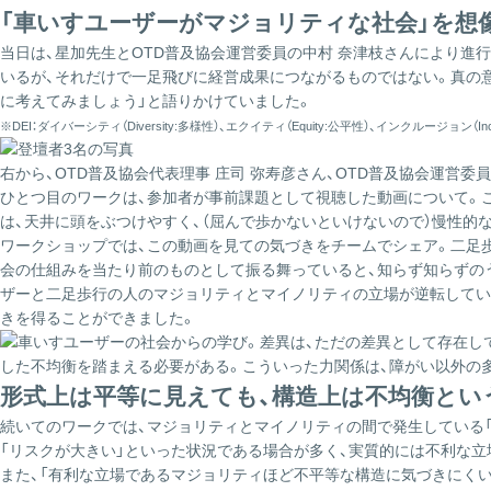
「車いすユーザーがマジョリティな社会」を想
当日は、星加先生とOTD普及協会運営委員の中村 奈津枝さんにより進行
いるが、それだけで一足飛びに経営成果につながるものではない。真の意
に考えてみましょう」と語りかけていました。
※DEI：ダイバーシティ（Diversity:多様性）、エクイティ（Equity:公平性）、インクルージョン（Incl
右から、OTD普及協会代表理事 庄司 弥寿彦さん、OTD普及協会運営委
ひとつ目のワークは、参加者が事前課題として視聴した動画について。こ
は、天井に頭をぶつけやすく、（屈んで歩かないといけないので）慢性的
ワークショップでは、この動画を見ての気づきをチームでシェア。二足
会の仕組みを当たり前のものとして振る舞っていると、知らず知らずの
ザーと二足歩行の人のマジョリティとマイノリティの立場が逆転してい
きを得ることができました。
形式上は平等に見えても、構造上は不均衡とい
続いてのワークでは、マジョリティとマイノリティの間で発生している
「リスクが大きい」といった状況である場合が多く、実質的には不利な
また、「有利な立場であるマジョリティほど不平等な構造に気づきにく