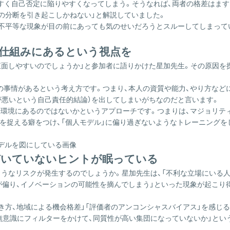
すく自己否定に陥りやすくなってしまう。そうなれば、両者の格差はます
の分断を引き起こしかねない」と解説していました。
、不平等な現象が目の前にあっても気のせいだろうとスルーしてしまって
の仕組みにあるという視点を
直面しやすいのでしょうか」と参加者に語りかけた星加先生。その原因を
の事情があるという考え方です。つまり、本人の資質や能力、やり方など
が悪いという自己責任的結論）を出してしまいがちなのだと言います。
造や環境にあるのではないかというアプローチです。つまりは、マジョリ
事を捉える癖をつけ、「個人モデル」に偏り過ぎないようなトレーニング
づいていないヒントが眠っている
うなリスクが発生するのでしょうか。星加先生は、「不利な立場にいる人
が偏り、イノベーションの可能性を摘んでしまう」といった現象が起こり
き方、地域による機会格差」「評価者のアンコンシャスバイアス」を感じ
無意識にフィルターをかけて、同質性が高い集団になっていないか」とい