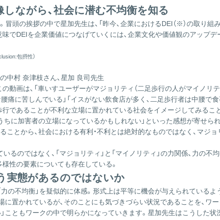
像しながら、社会に潜む不均衡を知る
。冒頭の挨拶の中で星加先生は、「昨今、企業におけるDEI（※）の取り
味でDEIを企業価値につなげていくには、企業文化や価値観のアップデ
usion:包摂性）
員の中村 奈津枝さん、星加 良司先生
の動画は、「車いすユーザーがマジョリティ（二足歩行の人がマイノリテ
な腰痛に苦しんでいる」「イスがない飲食店が多く、二足歩行者は中腰で
歩行であることが不利な立場に置かれている社会をイメージしてみること
うちに加害者の立場になっているかもしれない」といった感想が寄せられ
ることから、社会における有利・不利とは絶対的なものではなく、マジ
う実態があるのではないか
「力の不均衡」を疑似的に体感。形式上は平等に機会が与えられているよ
立場に置かれているが、そのことにも気づきづらい状況であることを、ワ
い」こともワークの中で明らかになっていきます。星加先生はこうした状