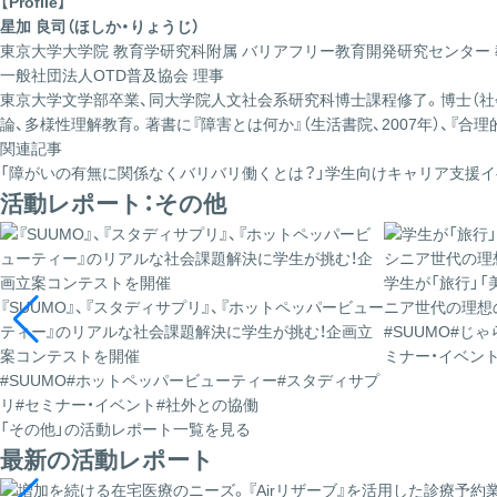
【Profile】
星加 良司（ほしか・りょうじ）
東京大学大学院 教育学研究科附属 バリアフリー教育開発研究センター 
一般社団法人OTD普及協会 理事
東京大学文学部卒業、同大学院人文社会系研究科博士課程修了。博士（
論、多様性理解教育。著書に『障害とは何か』（生活書院、2007年）、『合理的
関連記事
「障がいの有無に関係なくバリバリ働くとは？」学生向けキャリア支援
活動レポート：その他
学生が「旅行」「
『SUUMO』、『スタディサプリ』、『ホットペッパービュー
ニア世代の理想
ティー』のリアルな社会課題解決に学生が挑む！企画立
#SUUMO
#じゃ
案コンテストを開催
ミナー・イベン
#SUUMO
#ホットペッパービューティー
#スタディサプ
リ
#セミナー・イベント
#社外との協働
「その他」の活動レポート一覧を見る
最新の活動レポート