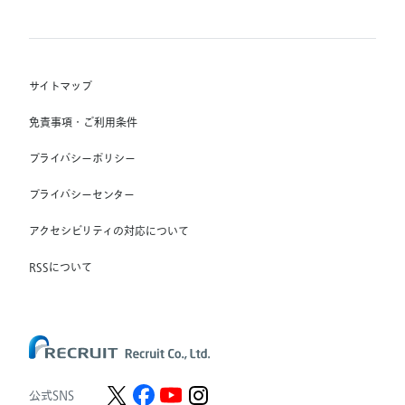
(株) インディードリクルートテクノロジーズ
RGF Staffing B.V.
Indeed, Inc.
(株) リクルートスタッフィング
RGF OHR USA, INC.
(株) スタッフサービス・ホールディングス
サイトマップ
RGF Staffing France SAS
免責事項・ご利用条件
RGF Staffing Germany GmbH
プライバシーポリシー
RGF Staffing the Netherlands B.V.
プライバシーセンター
Unique NV
アクセシビリティの対応について
Staffmark Group, LLC
The CSI Companies, Inc.
RSSについて
Chandler Macleod Group Limited
Peoplebank Hong Kong
公式SNS