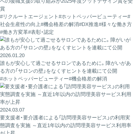
への復職支援の取り組みが2025年度グッドデザイン賞を受
賞
#リクルートエージェント
#ホットペッパービューティー
#
社会生産性の向上
#機会格差の解消
#DX推進
#様々な働き方
#働き方変革
#表彰・認定
2026.01.20
誰もが安心して過ごせるサロンであるために。障がいがあ
る方の「サロンの壁」をなくすヒントを連載にて公開
#ホットペッパービューティー
#機会格差の解消
2024.03.07
要支援者・要介護者による「訪問理美容サービス」の利用実
態調査を実施 ～直近1年以内の訪問理美容サービス利用率
が上昇