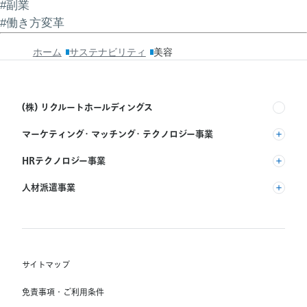
#副業
#働き方変革
ホーム
サステナビリティ
美容
(株) リクルートホールディングス
マーケティング・マッチング・テクノロジー事業
(株) リクルート
HRテクノロジー事業
(株) インディードリクルートパートナーズ
人材派遣事業
(株) インディードリクルートテクノロジーズ
RGF Staffing B.V.
Indeed, Inc.
(株) リクルートスタッフィング
RGF OHR USA, INC.
(株) スタッフサービス・ホールディングス
サイトマップ
RGF Staffing France SAS
免責事項・ご利用条件
RGF Staffing Germany GmbH