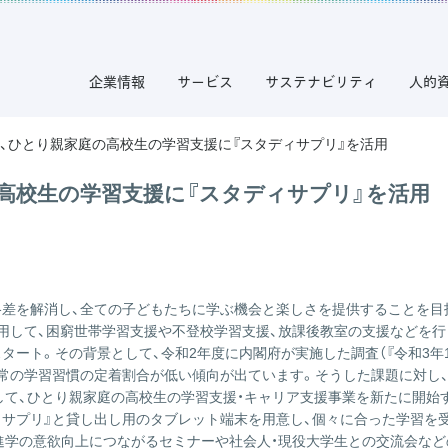
企業情報
サービス
サステナビリティ
人的
、ひとり親家庭の高校生の学習支援に『スタディサプリ』を活用
高校生の学習支援に『スタディサプリ』を活用
差を解消し、全ての子どもたちに学ぶ機会と楽しさを提供することを目指
用して、困窮世帯学習支援や不登校学習支援、放課後教室の支援などを行
タート。その背景として、令和2年度に内閣府が実施した調査（
『令和3年
日常の学習習慣の定着割合が低い傾向が出ています。そうした課題に対し
して、ひとり親家庭の高校生の学習支援・キャリア支援事業を新たに開始
ィサプリ』と貸し出し用のタブレット端末を用意し、個々に合った学習を
進学の意欲向上につながるセミナーや社会人・現役大学生との交流会な