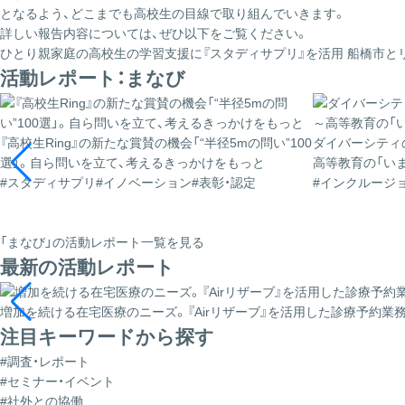
となるよう、どこまでも高校生の目線で取り組んでいきます。
詳しい報告内容については、ぜひ以下をご覧ください。
ひとり親家庭の高校生の学習支援に『スタディサプリ』を活用 船橋市と
活動レポート：まなび
『高校生Ring』の新たな賞賛の機会「“半径5mの問い”100
ダイバーシティ
選」。自ら問いを立て、考えるきっかけをもっと
高等教育の「いま
#スタディサプリ
#イノベーション
#表彰・認定
#インクルージ
「まなび」の活動レポート一覧を見る
最新の活動レポート
増加を続ける在宅医療のニーズ。『Airリザーブ』を活用した診療予約
注目キーワードから探す
#調査・レポート
#セミナー・イベント
#社外との協働