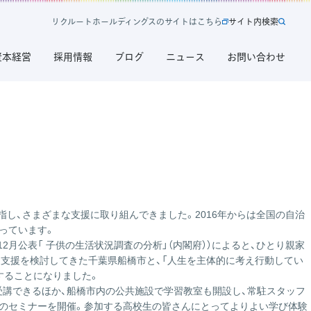
リ
ク
ル
ー
ト
ホ
ー
ル
デ
ィ
ン
グ
ス
の
サ
イ
ト
は
こ
ち
ら
サ
イ
ト
内
検
索
新
サ
規
イ
資本経営
採用情報
ブログ
ニュース
お問い合わせ
タ
ト
ブ
内
で
検
開
索
く
リ
ク
ル
ー
ト
ホ
し、さまざまな支援に取り組んできました。2016年からは全国の自治
ー
っています。
ル
12月公表「 子供の生活状況調査の分析」（内閣府）
）によると、ひとり親家
デ
、支援を検討してきた千葉県船橋市と、「人生を主体的に考え行動してい
ィ
することになりました。
ン
受講できるほか、船橋市内の公共施設で学習教室も開設し、常駐スタッフ
グ
どのセミナーを開催。参加する高校生の皆さんにとってよりよい学び体験