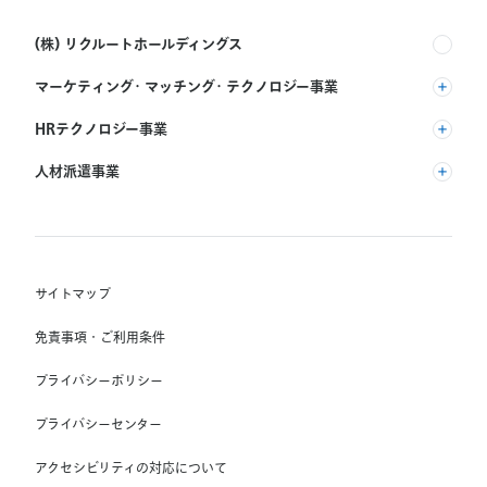
(株) リクルートホールディングス
マーケティング・マッチング・テクノロジー事業
(株) リクルート
HRテクノロジー事業
(株) インディードリクルートパートナーズ
人材派遣事業
(株) インディードリクルートテクノロジーズ
RGF Staffing B.V.
Indeed, Inc.
(株) リクルートスタッフィング
RGF OHR USA, INC.
(株) スタッフサービス・ホールディングス
サイトマップ
RGF Staffing France SAS
免責事項・ご利用条件
RGF Staffing Germany GmbH
プライバシーポリシー
RGF Staffing the Netherlands B.V.
プライバシーセンター
Unique NV
アクセシビリティの対応について
Staffmark Group, LLC