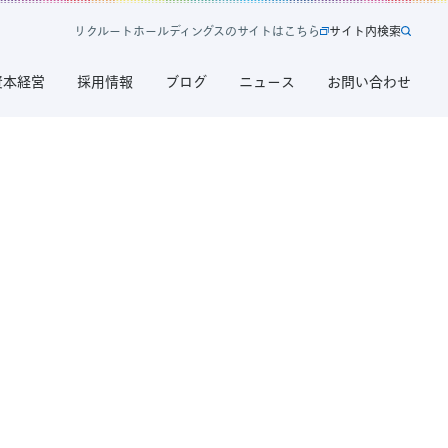
リ
ク
ル
ー
ト
ホ
ー
ル
デ
ィ
ン
グ
ス
の
サ
イ
ト
は
こ
ち
ら
サ
イ
ト
内
検
索
新
サ
規
イ
資本経営
採用情報
ブログ
ニュース
お問い合わせ
タ
ト
ブ
内
で
検
開
索
く
リ
ク
ル
ー
ト
ホ
ー
ル
デ
ィ
ン
グ