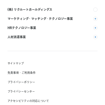
(株) リクルートホールディングス
マーケティング・マッチング・テクノロジー事業
(株) リクルート
HRテクノロジー事業
(株) インディードリクルートパートナーズ
人材派遣事業
(株) インディードリクルートテクノロジーズ
RGF Staffing B.V.
Indeed, Inc.
(株) リクルートスタッフィング
RGF OHR USA, INC.
(株) スタッフサービス・ホールディングス
サイトマップ
RGF Staffing France SAS
免責事項・ご利用条件
RGF Staffing Germany GmbH
プライバシーポリシー
RGF Staffing the Netherlands B.V.
プライバシーセンター
Unique NV
アクセシビリティの対応について
Staffmark Group, LLC