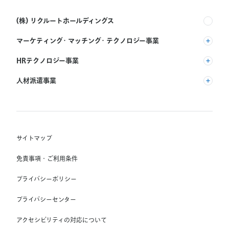
(株) リクルートホールディングス
マーケティング・マッチング・テクノロジー事業
(株) リクルート
HRテクノロジー事業
(株) インディードリクルートパートナーズ
人材派遣事業
(株) インディードリクルートテクノロジーズ
RGF Staffing B.V.
Indeed, Inc.
(株) リクルートスタッフィング
RGF OHR USA, INC.
(株) スタッフサービス・ホールディングス
サイトマップ
RGF Staffing France SAS
免責事項・ご利用条件
RGF Staffing Germany GmbH
プライバシーポリシー
RGF Staffing the Netherlands B.V.
プライバシーセンター
Unique NV
アクセシビリティの対応について
Staffmark Group, LLC