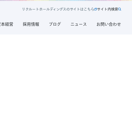
リ
ク
ル
ー
ト
ホ
ー
ル
デ
ィ
ン
グ
ス
の
サ
イ
ト
は
こ
ち
ら
サ
イ
ト
内
検
索
新
サ
規
イ
資本経営
採用情報
ブログ
ニュース
お問い合わせ
タ
ト
ブ
内
で
検
開
索
く
リ
ク
ル
ー
ト
ホ
ー
ル
デ
ィ
ン
グ