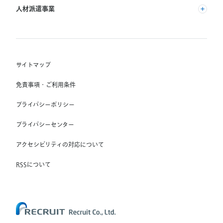
(株) インディードリクルートパートナーズ
人材派遣事業
(株) インディードリクルートテクノロジーズ
RGF Staffing B.V.
Indeed, Inc.
(株) リクルートスタッフィング
RGF OHR USA, INC.
(株) スタッフサービス・ホールディングス
サイトマップ
RGF Staffing France SAS
免責事項・ご利用条件
RGF Staffing Germany GmbH
プライバシーポリシー
RGF Staffing the Netherlands B.V.
プライバシーセンター
Unique NV
アクセシビリティの対応について
Staffmark Group, LLC
The CSI Companies, Inc.
RSSについて
Chandler Macleod Group Limited
Peoplebank Hong Kong